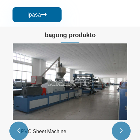
ipasa

bagong produkto
PVC Sheet Extrusion Line
Tingnan ang Higit
Pa >>

