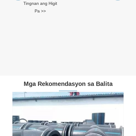
Mga Rekomendasyon sa Balita
Paano malulutas ang pagkabigo sa linya ng
paggawa ng mekanikal? Paano makitungo
sa？
Tingnan ang Higit