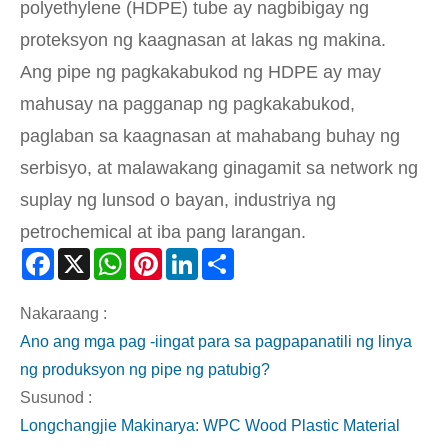
polyethylene (HDPE) tube ay nagbibigay ng
proteksyon ng kaagnasan at lakas ng makina.
Ang pipe ng pagkakabukod ng HDPE ay may
mahusay na pagganap ng pagkakabukod,
paglaban sa kaagnasan at mahabang buhay ng
serbisyo, at malawakang ginagamit sa network ng
suplay ng lunsod o bayan, industriya ng
petrochemical at iba pang larangan.
Facebook
X
WhatsApp
Pinterest
LinkedIn
Share
Nakaraang :
Ano ang mga pag -iingat para sa pagpapanatili ng linya
ng produksyon ng pipe ng patubig?
Susunod :
Longchangjie Makinarya: WPC Wood Plastic Material