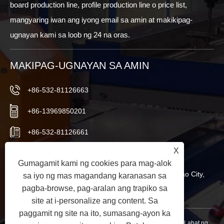
board production line, profile production line o price list,
mangyaring iwan ang iyong email sa amin at makikipag-
ugnayan kami sa loob ng 24 na oras.
MAKIPAG-UGNAYAN SA AMIN
+86-532-81126663
+86-13969850201
+86-532-81126661
X
info@worldextruder.com
Gumagamit kami ng cookies para mag-alok
Nuozhuang, Sanlihe Office, Jiaozhou City, Qingdao City,
sa iyo ng mas magandang karanasan sa
pagba-browse, pag-aralan ang trapiko sa
Shandong Province, China
site at i-personalize ang content. Sa
paggamit ng site na ito, sumasang-ayon ka
Copyright © 2024 Qingdao Longchangjie Machinery Co., Ltd. Lahat ng