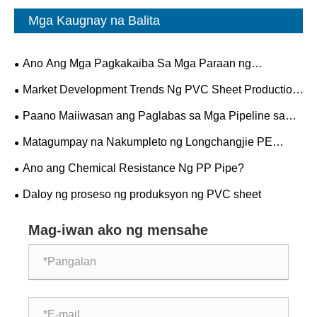
Mga Kaugnay na Balita
Ano Ang Mga Pagkakaiba Sa Mga Paraan ng
Koneksyon sa Pagitan ng PP At PVC Pipes?
Market Development Trends Ng PVC Sheet Production
Lines
Paano Maiiwasan ang Paglabas sa Mga Pipeline sa
Labas?
Matagumpay na Nakumpleto ng Longchangjie PE
Solid-wall Spiral-wound Pipe ang Trial Run!!!
Ano ang Chemical Resistance Ng PP Pipe?
Daloy ng proseso ng produksyon ng PVC sheet
Mag-iwan ako ng mensahe