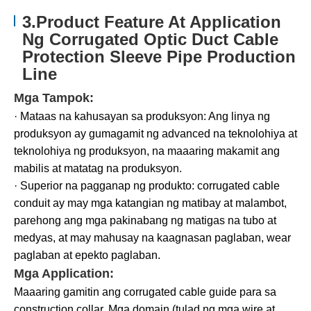
3.Product Feature At Application
Ng Corrugated Optic Duct Cable
Protection Sleeve Pipe Production
Line
Mga Tampok:
· Mataas na kahusayan sa produksyon: Ang linya ng
produksyon ay gumagamit ng advanced na teknolohiya at
teknolohiya ng produksyon, na maaaring makamit ang
mabilis at matatag na produksyon.
· Superior na pagganap ng produkto: corrugated cable
conduit ay may mga katangian ng matibay at malambot,
parehong ang mga pakinabang ng matigas na tubo at
medyas, at may mahusay na kaagnasan paglaban, wear
paglaban at epekto paglaban.
Mga Application:
Maaaring gamitin ang corrugated cable guide para sa
construction collar. Mga domain (tulad ng mga wire at