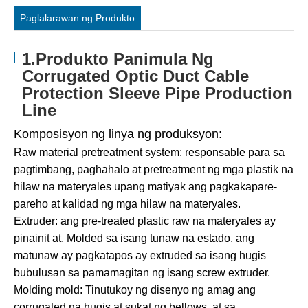
Paglalarawan ng Produkto
1.Produkto Panimula Ng
Corrugated Optic Duct Cable
Protection Sleeve Pipe Production
Line
Komposisyon ng linya ng produksyon:
Raw material pretreatment system: responsable para sa
pagtimbang, paghahalo at pretreatment ng mga plastik na
hilaw na materyales upang matiyak ang pagkakapare-
pareho at kalidad ng mga hilaw na materyales.
Extruder: ang pre-treated plastic raw na materyales ay
pinainit at. Molded sa isang tunaw na estado, ang
matunaw ay pagkatapos ay extruded sa isang hugis
bubulusan sa pamamagitan ng isang screw extruder.
Molding mold: Tinutukoy ng disenyo ng amag ang
corrugated na hugis at sukat ng bellows, at sa