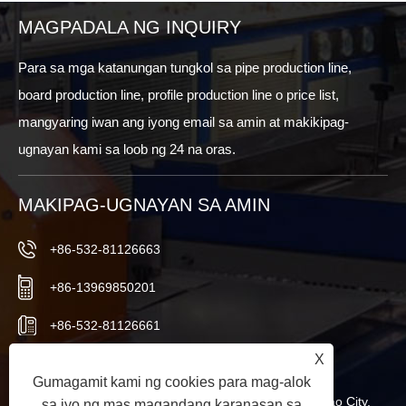
MAGPADALA NG INQUIRY
Para sa mga katanungan tungkol sa pipe production line,
board production line, profile production line o price list,
mangyaring iwan ang iyong email sa amin at makikipag-
ugnayan kami sa loob ng 24 na oras.
MAKIPAG-UGNAYAN SA AMIN
+86-532-81126663
+86-13969850201
+86-532-81126661
X
info@worldextruder.com
Gumagamit kami ng cookies para mag-alok
Nuozhuang, Sanlihe Office, Jiaozhou City, Qingdao City,
sa iyo ng mas magandang karanasan sa