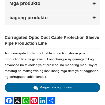
Mga produkto
bagong produkto
Corrugated Optic Duct Cable Protection Sleeve
Pipe Production Line
Ang corrugated optic duct cable protection sleeve pipe
production line na ginawa ni Longchangjie ay gumagamit ng
advanced na teknolohiya at proseso, na maaaring mahusay at
matatag na makagawa ng iba't ibang mga detalye at pagganap
ng corrugated cable conduit.
Magpadala ng Inquiry
Facebook
X
WhatsApp
Pinterest
LinkedIn
Share