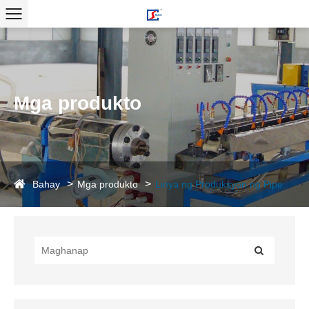
Mga produkto
Bahay
Mga produkto
Linya ng Produksyon ng Pipe