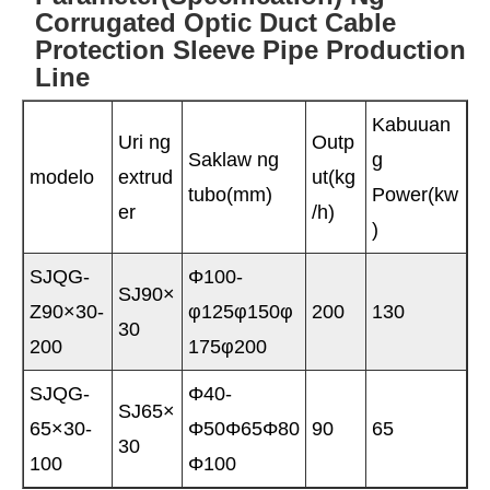
Corrugated Optic Duct Cable
Protection Sleeve Pipe Production
Line
Kabuuan
Uri ng
Outp
Saklaw ng
g
modelo
extrud
ut(kg
tubo(mm)
Power(kw
er
/h)
)
SJQG-
Φ100-
SJ90×
Z90×30-
φ125φ150φ
200
130
30
200
175φ200
SJQG-
Φ40-
SJ65×
65×30-
Φ50Φ65Φ80
90
65
30
100
Φ100