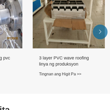

HDPE Malaking Diameter
Winding Pipe Machinery
Tingnan ang Higit Pa >>
fing
ita