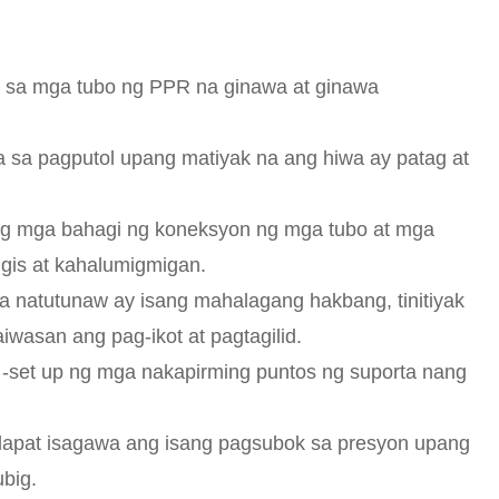
a sa mga tubo ng PPR na ginawa at ginawa
a sa pagputol upang matiyak na ang hiwa ay patag at
 ang mga bahagi ng koneksyon ng mga tubo at mga
angis at kahalumigmigan.
a natutunaw ay isang mahalagang hakbang, tinitiyak
wasan ang pag-ikot at pagtagilid.
 -set up ng mga nakapirming puntos ng suporta nang
dapat isagawa ang isang pagsubok sa presyon upang
big.