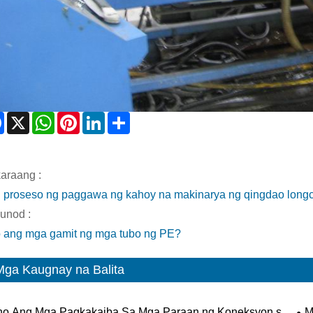
Facebook
X
WhatsApp
Pinterest
LinkedIn
Share
araang :
 proseso ng paggawa ng kahoy na makinarya ng qingdao long
unod :
 ang mga gamit ng mga tubo ng PE?
Mga Kaugnay na Balita
no Ang Mga Pagkakaiba Sa Mga Paraan ng Koneksyon sa
M