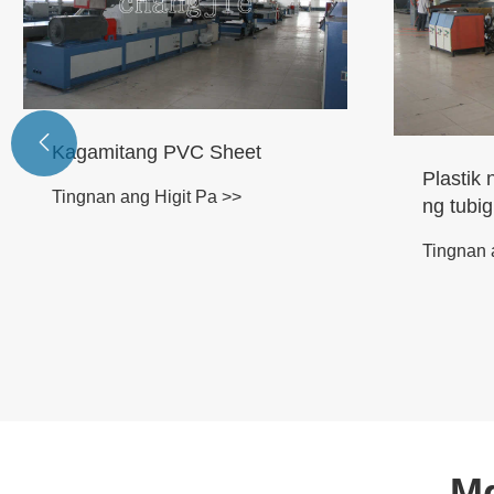

Plastik na hindi tinatagusan
ng tubig sheet machine
Tingnan ang Higit Pa >>
linya n
conduit
Tingnan 
Mg