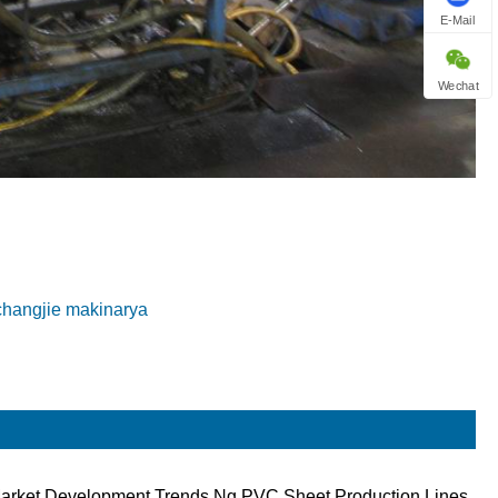
E-Mail
Wechat
changjie makinarya
arket Development Trends Ng PVC Sheet Production Lines