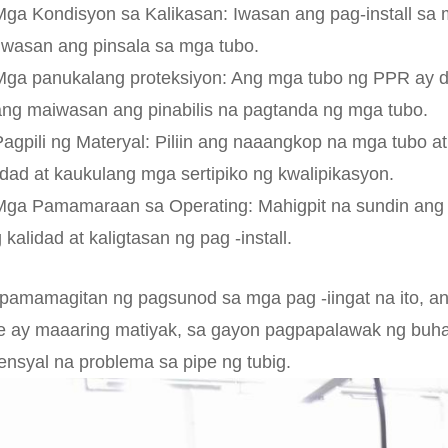
Mga Kondisyon sa Kalikasan: Iwasan ang pag-install s
wasan ang pinsala sa mga tubo.
Mga panukalang proteksiyon: Ang mga tubo ng PPR ay da
ng maiwasan ang pinabilis na pagtanda ng mga tubo.
Pagpili ng Materyal: Piliin ang naaangkop na mga tubo at
idad at kaukulang mga sertipiko ng kwalipikasyon.
Mga Pamamaraan sa Operating: Mahigpit na sundin an
 kalidad at kaligtasan ng pag -install.
pamamagitan ng pagsunod sa mga pag -iingat na ito, an
e ay maaaring matiyak, sa gayon pagpapalawak ng buha
ensyal na problema sa pipe ng tubig.