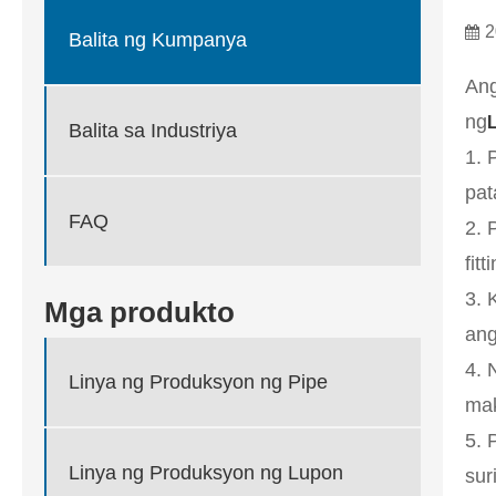
2
Balita ng Kumpanya
Ang
ng
Balita sa Industriya
1. 
pat
FAQ
2. 
fit
3. 
Mga produkto
ang
4. 
Linya ng Produksyon ng Pipe
mak
5. 
Linya ng Produksyon ng Lupon
sur