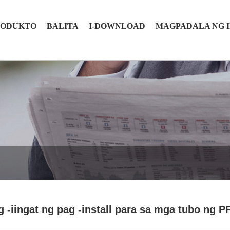
RODUKTO
BALITA
I-DOWNLOAD
MAGPADALA NG 
g -iingat ng pag -install para sa mga tubo ng P