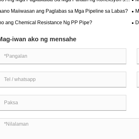
itan ng PP At PVC Pipes?
ano Maiiwasan ang Paglabas sa Mga Pipeline sa Labas?
M
Spi
no ang Chemical Resistance Ng PP Pipe?
D
Mag-iwan ako ng mensahe