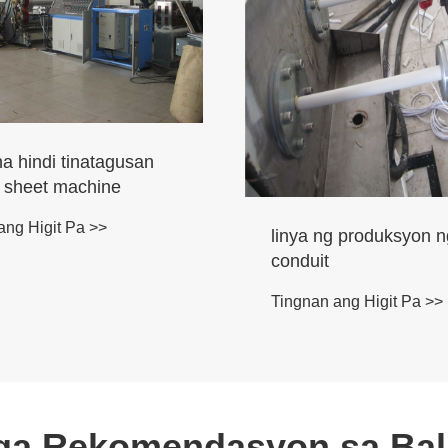
g produksyon ng pvc
3 layer PVC wave roo
linya ng produksyon
ang Higit Pa >>
Tingnan ang Higit Pa >>
a Rekomendasyon sa Bal