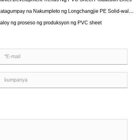
atagumpay na Nakumpleto ng Longchangjie PE Solid-wall
ral-wound Pipe ang Trial Run!!!
aloy ng proseso ng produksyon ng PVC sheet