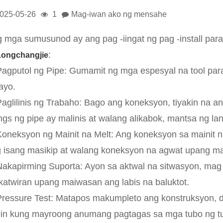
025-05-26
1
Mag-iwan ako ng mensahe
 mga sumusunod ay ang pag -iingat ng pag -install par
:
Longchangjie
Pagputol ng Pipe: Gumamit ng mga espesyal na tool par
ayo.
Paglilinis ng Trabaho: Bago ang koneksyon, tiyakin na
tings ng pipe ay malinis at walang alikabok, mantsa ng l
Koneksyon ng Mainit na Melt: Ang koneksyon sa mainit n
 isang masikip at walang koneksyon na agwat upang mai
Nakapirming Suporta: Ayon sa aktwal na sitwasyon, mag
atwiran upang maiwasan ang labis na baluktot.
Pressure Test: Matapos makumpleto ang konstruksyon, 
iin kung mayroong anumang pagtagas sa mga tubo ng tu