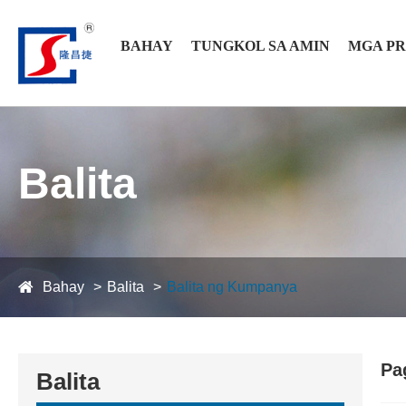
BAHAY
TUNGKOL SA AMIN
MGA P
Balita
Bahay
Balita
Balita ng Kumpanya
Pa
Balita