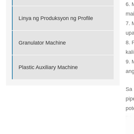
6. 
mai
Linya ng Produksyon ng Profile
7. 
upa
8. 
Granulator Machine
kal
9. 
Plastic Auxiliary Machine
ang
Sa 
pip
pot