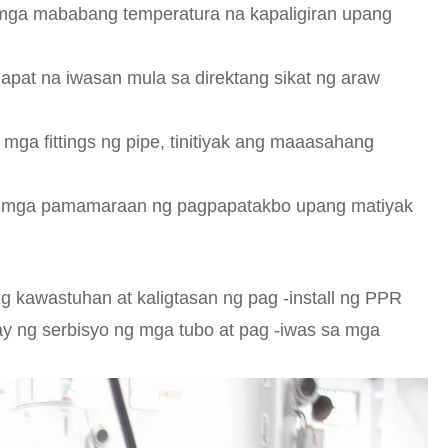
a mga mababang temperatura na kapaligiran upang
pat na iwasan mula sa direktang sikat ng araw
 mga fittings ng pipe, tinitiyak ang maaasahang
g mga pamamaraan ng pagpapatakbo upang matiyak
g kawastuhan at kaligtasan ng pag -install ng PPR
y ng serbisyo ng mga tubo at pag -iwas sa mga