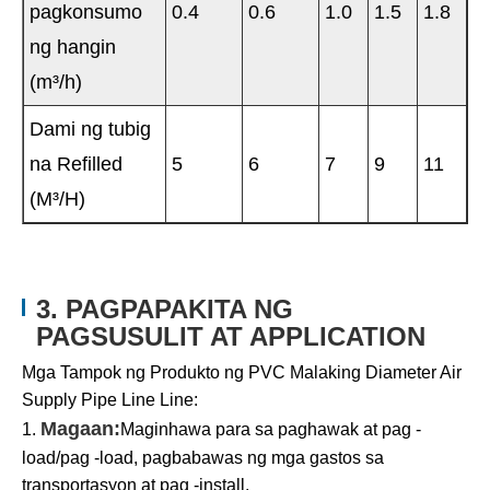
pagkonsumo
0.4
0.6
1.0
1.5
1.8
ng hangin
(m³/h)
Dami ng tubig
na Refilled
5
6
7
9
11
(M³/H)
3. PAGPAPAKITA NG
PAGSUSULIT AT APPLICATION
Mga Tampok ng Produkto ng PVC Malaking Diameter Air
Supply Pipe Line Line:
Magaan:
1.
Maginhawa para sa paghawak at pag -
load/pag -load, pagbabawas ng mga gastos sa
transportasyon at pag -install.