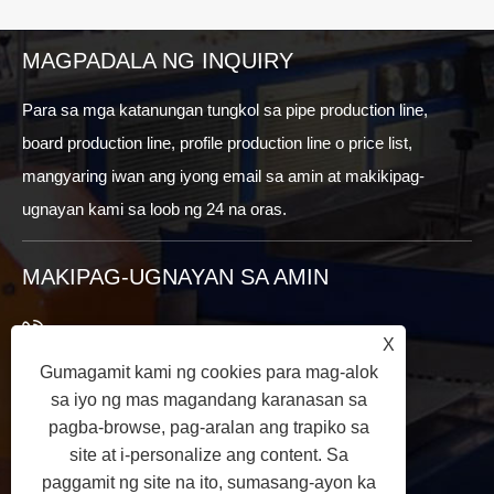
MAGPADALA NG INQUIRY
Para sa mga katanungan tungkol sa pipe production line,
board production line, profile production line o price list,
mangyaring iwan ang iyong email sa amin at makikipag-
ugnayan kami sa loob ng 24 na oras.
MAKIPAG-UGNAYAN SA AMIN
+86-532-81126663
X
Gumagamit kami ng cookies para mag-alok
+86-13969850201
sa iyo ng mas magandang karanasan sa
+86-532-81126661
pagba-browse, pag-aralan ang trapiko sa
site at i-personalize ang content. Sa
info@worldextruder.com
paggamit ng site na ito, sumasang-ayon ka