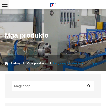
Mga produkto
Bahay
Mga produkto
Linya ng Produksyon ng Pipe