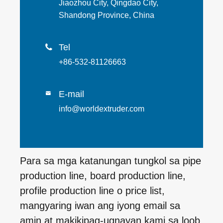
Jiaozhou City, Qingdao City,
Shandong Province, China
Tel

+86-532-81126663
E-mail

info@worldextruder.com
Para sa mga katanungan tungkol sa pipe
production line, board production line,
profile production line o price list,
mangyaring iwan ang iyong email sa
amin at makikipag-ugnayan kami sa loob