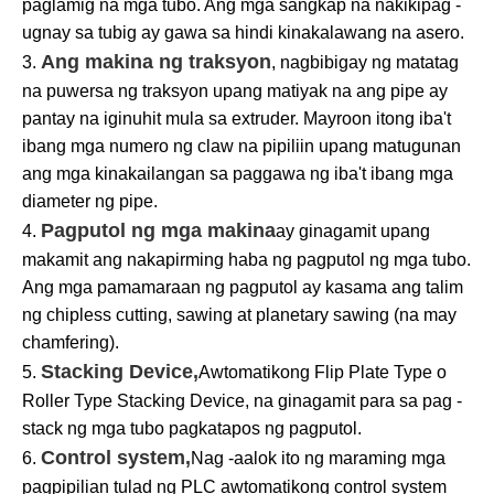
paglamig na mga tubo. Ang mga sangkap na nakikipag -
ugnay sa tubig ay gawa sa hindi kinakalawang na asero.
Ang makina ng traksyon
3.
, nagbibigay ng matatag
na puwersa ng traksyon upang matiyak na ang pipe ay
pantay na iginuhit mula sa extruder. Mayroon itong iba't
ibang mga numero ng claw na pipiliin upang matugunan
ang mga kinakailangan sa paggawa ng iba't ibang mga
diameter ng pipe.
Pagputol ng mga makina
4.
ay ginagamit upang
makamit ang nakapirming haba ng pagputol ng mga tubo.
Ang mga pamamaraan ng pagputol ay kasama ang talim
ng chipless cutting, sawing at planetary sawing (na may
chamfering).
Stacking Device,
5.
Awtomatikong Flip Plate Type o
Roller Type Stacking Device, na ginagamit para sa pag -
stack ng mga tubo pagkatapos ng pagputol.
Control system,
6.
Nag -aalok ito ng maraming mga
pagpipilian tulad ng PLC awtomatikong control system