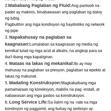
Mababang Paglaban ng Fluid:
2.
Ang panloob na
pader ay makinis, binabawasan ang paglaban ng daloy
ng tubig.
Pagbutihin ang mga kondisyon ng haydroliko ng network
ng pipe.
Napakahusay na paglaban sa
3.
kaagnasan:
Lumalaban sa kaagnasan ng media ng
kemikal tulad ng mga acid at alkalis, na angkop para sa
iba't ibang mga kapaligiran.
Mataas na lakas ng mekanikal:
4.
Ito ay may
mahusay na paglaban sa presyon, paglaban sa epekto at
lakas ng makunat.
Madaling Konstruksyon:
5.
Magkakaibang mga
pamamaraan ng koneksyon, mabilis na pag -install, at
nabawasan ang mga gastos sa konstruksyon.
Long Service Life:
6.
Sa ilalim ng na -rate na mga
kondisyon ng paggamit, ang buhay ng serbisyo ay