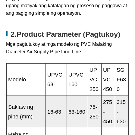
upang matiyak ang katatagan ng proseso ng paggawa at
ang pagiging simple ng operasyon.
2.Product Parameter (Pagtukoy)
Mga pagtutukoy at mga modelo ng PVC Malaking
Diameter Air Supply Pipe Line Line:
UP
UP
SG
UPVC
UPVC
Modelo
VC
VC
F63
63
160
250
450
0
275
315
Saklaw ng
75-
16-63
63-160
-
-
pipe (mm)
250
450
630
Haba ng