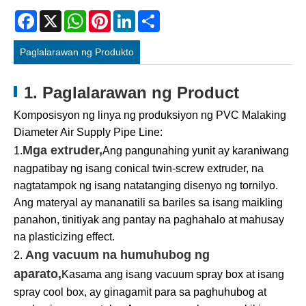
Facebook
X
WhatsApp
Pinterest
LinkedIn
Share
Paglalarawan ng Produkto
1. Paglalarawan ng Product
Komposisyon ng linya ng produksiyon ng PVC Malaking
Diameter Air Supply Pipe Line:
Mga extruder,
1.
Ang pangunahing yunit ay karaniwang
nagpatibay ng isang conical twin-screw extruder, na
nagtatampok ng isang natatanging disenyo ng tornilyo.
Ang materyal ay mananatili sa bariles sa isang maikling
panahon, tinitiyak ang pantay na paghahalo at mahusay
na plasticizing effect.
Ang vacuum na humuhubog ng
2.
aparato,
Kasama ang isang vacuum spray box at isang
spray cool box, ay ginagamit para sa paghuhubog at