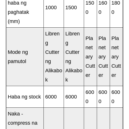
haba ng
150
160
180
1000
1500
paghatak
0
0
0
(mm)
Libren
Libren
Pla
Pla
Pla
g
g
net
net
net
Mode ng
Cutter
Cutter
ary
ary
ary
pamutol
ng
ng
Cutt
Cutt
Cutt
Alikabo
Alikabo
er
er
er
k
k
600
600
600
Haba ng stock
6000
6000
0
0
0
Naka -
compress na