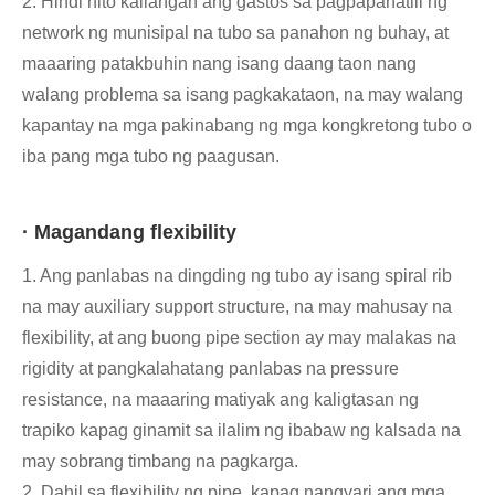
2. Hindi nito kailangan ang gastos sa pagpapanatili ng
network ng munisipal na tubo sa panahon ng buhay, at
maaaring patakbuhin nang isang daang taon nang
walang problema sa isang pagkakataon, na may walang
kapantay na mga pakinabang ng mga kongkretong tubo o
iba pang mga tubo ng paagusan.
· Magandang flexibility
1. Ang panlabas na dingding ng tubo ay isang spiral rib
na may auxiliary support structure, na may mahusay na
flexibility, at ang buong pipe section ay may malakas na
rigidity at pangkalahatang panlabas na pressure
resistance, na maaaring matiyak ang kaligtasan ng
trapiko kapag ginamit sa ilalim ng ibabaw ng kalsada na
may sobrang timbang na pagkarga.
2. Dahil sa flexibility ng pipe, kapag nangyari ang mga