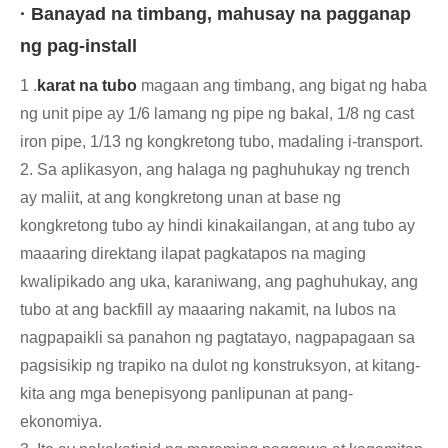
· Banayad na timbang, mahusay na pagganap
ng pag-install
1 .
karat na tubo
magaan ang timbang, ang bigat ng haba
ng unit pipe ay 1/6 lamang ng pipe ng bakal, 1/8 ng cast
iron pipe, 1/13 ng kongkretong tubo, madaling i-transport.
2. Sa aplikasyon, ang halaga ng paghuhukay ng trench
ay maliit, at ang kongkretong unan at base ng
kongkretong tubo ay hindi kinakailangan, at ang tubo ay
maaaring direktang ilapat pagkatapos na maging
kwalipikado ang uka, karaniwang, ang paghuhukay, ang
tubo at ang backfill ay maaaring nakamit, na lubos na
nagpapaikli sa panahon ng pagtatayo, nagpapagaan sa
pagsisikip ng trapiko na dulot ng konstruksyon, at kitang-
kita ang mga benepisyong panlipunan at pang-
ekonomiya.