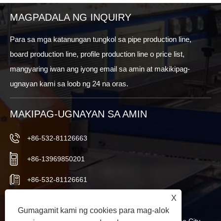
MAGPADALA NG INQUIRY
Para sa mga katanungan tungkol sa pipe production line,
board production line, profile production line o price list,
mangyaring iwan ang iyong email sa amin at makikipag-
ugnayan kami sa loob ng 24 na oras.
MAKIPAG-UGNAYAN SA AMIN
+86-532-81126663
+86-13969850201
+86-532-81126661
X
info@worldextruder.com
Gumagamit kami ng cookies para mag-alok