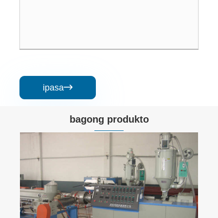
ipasa

bagong produkto