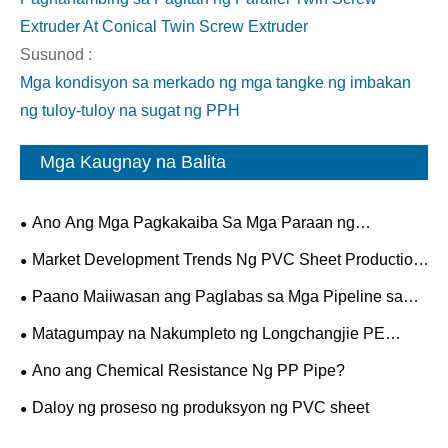
Extruder At Conical Twin Screw Extruder
Susunod :
Mga kondisyon sa merkado ng mga tangke ng imbakan
ng tuloy-tuloy na sugat ng PPH
Mga Kaugnay na Balita
Ano Ang Mga Pagkakaiba Sa Mga Paraan ng
Koneksyon sa Pagitan ng PP At PVC Pipes?
Market Development Trends Ng PVC Sheet Production
Lines
Paano Maiiwasan ang Paglabas sa Mga Pipeline sa
Labas?
Matagumpay na Nakumpleto ng Longchangjie PE
Solid-wall Spiral-wound Pipe ang Trial Run!!!
Ano ang Chemical Resistance Ng PP Pipe?
Daloy ng proseso ng produksyon ng PVC sheet