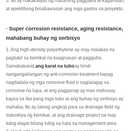
3. Ito ay nakakatipid ng maraming paggawa at kagamitan,
at epektibong binabawasan ang mga gastos sa proyekto.
· Super corrosion resistance, aging resistance,
mahabang buhay ng serbisyo
1. Ang high-density polyethylene ay may malakas na
pagtutol sa kemikal na kaagnasan at pagguho.
Samakatuwid,
ang karat na tubo
ay hindi
nangangailangan ng anti-corrosion treatment kapag
nagdadala ng mga corrosive fluid o naglalagay sa
corrosive na lupa, at ang pagganap ay mas mahusay
kaysa sa iba pang mga tubo at ang buhay ng serbisyo ay
mahaba. Ito ay lalong angkop para sa drainage field ng
industriya ng kemikal, at ang drainage project na may
tubig-dagat bilang tubig sa lupa sa management area.