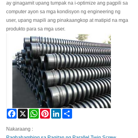
ay ginagamit upang tumpak na i-optimize ang pagpili sa
computer ayon sa mga kondisyon ng engineering ng
user, upang mapili ang pinakaangkop at matipid na mga
produkto para sa mga user.
Facebook
X
WhatsApp
Pinterest
LinkedIn
Share
Nakaraang :
Paghahambing sa Pagitan ng Parallel Twin Screw