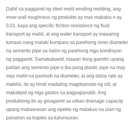
Dahil sa paggamit ng steel mold winding molding, ang
inner wall roughness ng produkto ay mas mababa n ay
0.01, kaya ang specific friction resistance ng fluid
transport ay maliit, at ang water transport ay maaaring
tumaas nang malaki kumpara sa parehong inner diameter
na semento pipe sa ilalim ng parehong mga kondisyon
ng paggamit. Samakatuwid, maaari itong gamitin upang
palitan ang semento pipe o iba pang plastic pipe na may
mas maliit na panloob na diameter, at ang daloy rate ay
mabilis, ito ay hindi madaling magdeposito ng silt, at
makatipid ng mga gastos sa pagpapanatili. Ang
produktong ito ay ginagamit sa urban drainage capacity
upang mabawasan ang epekto ng malakas na ulan ng
panahon sa trapiko sa kalunsuran.