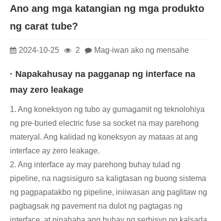
Ano ang mga katangian ng mga produkto
ng carat tube?
2024-10-25
2
Mag-iwan ako ng mensahe
· Napakahusay na pagganap ng interface na
may zero leakage
1. Ang koneksyon ng tubo ay gumagamit ng teknolohiya
ng pre-buried electric fuse sa socket na may parehong
materyal. Ang kalidad ng koneksyon ay mataas at ang
interface ay zero leakage.
2. Ang interface ay may parehong buhay tulad ng
pipeline, na nagsisiguro sa kaligtasan ng buong sistema
ng pagpapatakbo ng pipeline, iniiwasan ang paglitaw ng
pagbagsak ng pavement na dulot ng pagtagas ng
interface, at pinahaba ang buhay ng serbisyo ng kalsada.