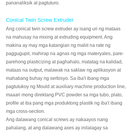
pananaliksik at pagtuturo.
Conical Twin Screw Extruder
Ang conical twin screw extruder ay isang uri ng mataas
na mahusay na mixing at extruding equipment. Ang
makina ay may mga katangian ng maliit na rate ng
paggugupit, mahirap na agnas ng mga materyales, pare-
parehong plasticizing at paghahalo, matatag na kalidad,
mataas na output, malawak na saklaw ng aplikasyon at
mahabang buhay ng serbisyo. Sa iba't ibang mga
pagtutukoy ng Mould at auxiliary machine production line,
maaari mong direktang PVC powder sa mga tubo, plato,
profile at iba pang mga produktong plastik ng iba't ibang
mga cross-section.
Ang dalawang conical screws ay nakaayos nang
pahalang, at ang dalawang axes ay inilalagay sa