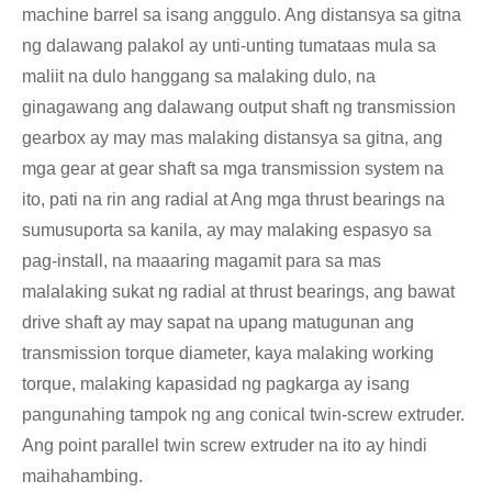
machine barrel sa isang anggulo. Ang distansya sa gitna
ng dalawang palakol ay unti-unting tumataas mula sa
maliit na dulo hanggang sa malaking dulo, na
ginagawang ang dalawang output shaft ng transmission
gearbox ay may mas malaking distansya sa gitna, ang
mga gear at gear shaft sa mga transmission system na
ito, pati na rin ang radial at Ang mga thrust bearings na
sumusuporta sa kanila, ay may malaking espasyo sa
pag-install, na maaaring magamit para sa mas
malalaking sukat ng radial at thrust bearings, ang bawat
drive shaft ay may sapat na upang matugunan ang
transmission torque diameter, kaya malaking working
torque, malaking kapasidad ng pagkarga ay isang
pangunahing tampok ng ang conical twin-screw extruder.
Ang point parallel twin screw extruder na ito ay hindi
maihahambing.