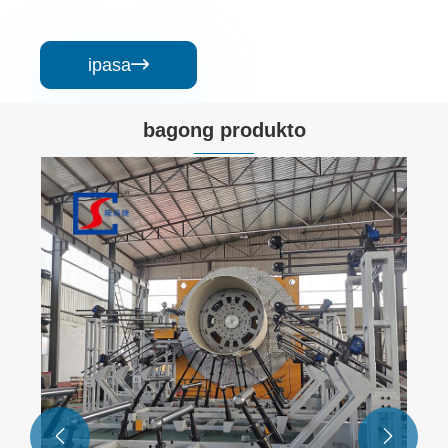
ipasa

bagong produkto

