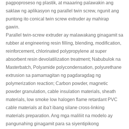
pagpoproseso ng plastik, at maaaring palawakin ang
saklaw ng aplikasyon ng parallel twin screw, ngunit ang
puntong ito conical twin screw extruder ay mahirap
gawin.
Parallel twin-screw extruder ay malawakang ginagamit sa
rubber at engineering resin filling, blending, modification,
reinforcement, chlorinated polypropylene at super
absorbent resin devolatilization treatment; Nabubulok na
Masterbatch, Polyamide polycondensation, polyurethane
extrusion sa pamamagitan ng pagdaragdag ng
polymerization reaction; Carbon powder, magnetic
powder granulation, cable insulation materials, sheath
materials, low smoke low halogen flame retardant PVC
cable materials at iba't ibang silane cross-linking
materials preparation. Ang mga maliliit na modelo ay
pangunahing ginagamit para sa siyentipikong