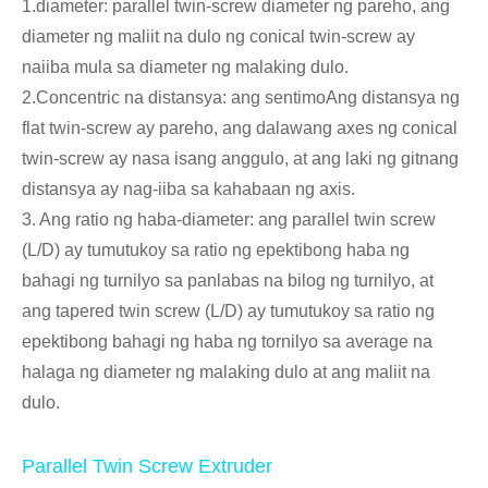
1.diameter: parallel twin-screw diameter ng pareho, ang
diameter ng maliit na dulo ng conical twin-screw ay
naiiba mula sa diameter ng malaking dulo.
2.Concentric na distansya: ang sentimo
Ang distansya ng
flat twin-screw ay pareho, ang dalawang axes ng conical
twin-screw ay nasa isang anggulo, at ang laki ng gitnang
distansya ay nag-iiba sa kahabaan ng axis.
3. Ang ratio ng haba-diameter: ang parallel twin screw
(L/D) ay tumutukoy sa ratio ng epektibong haba ng
bahagi ng turnilyo sa panlabas na bilog ng turnilyo, at
ang tapered twin screw (L/D) ay tumutukoy sa ratio ng
epektibong bahagi ng haba ng tornilyo sa average na
halaga ng diameter ng malaking dulo at ang maliit na
dulo.
Parallel Twin Screw Extruder