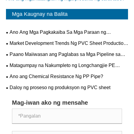
Mga Kaugnay na Balita
Ano Ang Mga Pagkakaiba Sa Mga Paraan ng
Koneksyon sa Pagitan ng PP At PVC Pipes?
Market Development Trends Ng PVC Sheet Production
Lines
Paano Maiiwasan ang Paglabas sa Mga Pipeline sa
Labas?
Matagumpay na Nakumpleto ng Longchangjie PE
Solid-wall Spiral-wound Pipe ang Trial Run!!!
Ano ang Chemical Resistance Ng PP Pipe?
Daloy ng proseso ng produksyon ng PVC sheet
Mag-iwan ako ng mensahe