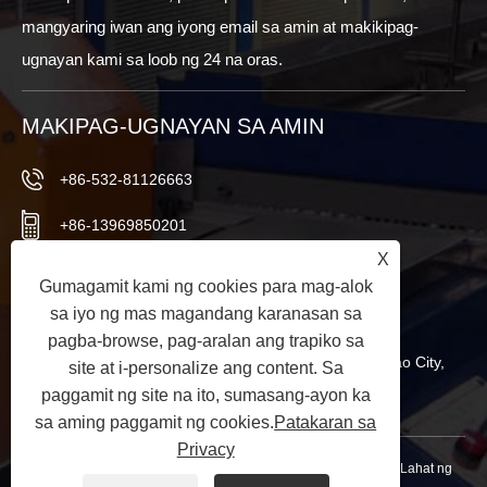
mangyaring iwan ang iyong email sa amin at makikipag-
ugnayan kami sa loob ng 24 na oras.
MAKIPAG-UGNAYAN SA AMIN
+86-532-81126663
+86-13969850201
X
+86-532-81126661
Gumagamit kami ng cookies para mag-alok
sa iyo ng mas magandang karanasan sa
info@worldextruder.com
pagba-browse, pag-aralan ang trapiko sa
Nuozhuang, Sanlihe Office, Jiaozhou City, Qingdao City,
site at i-personalize ang content. Sa
paggamit ng site na ito, sumasang-ayon ka
Shandong Province, China
sa aming paggamit ng cookies.
Patakaran sa
Privacy
Copyright © 2024 Qingdao Longchangjie Machinery Co., Ltd. Lahat ng