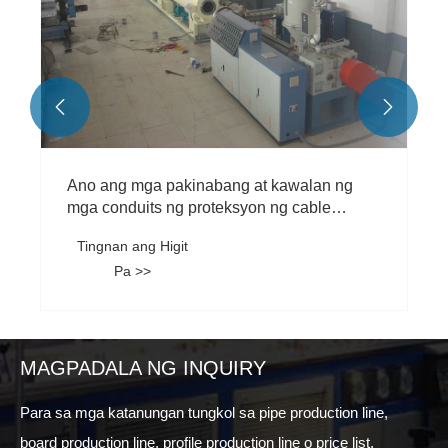


Ano ang mga pakinabang at kawalan ng
mga conduits ng proteksyon ng cable
cable?
Tingnan ang Higit
Pa >>
MAGPADALA NG INQUIRY
Para sa mga katanungan tungkol sa pipe production line,
board production line, profile production line o price list,