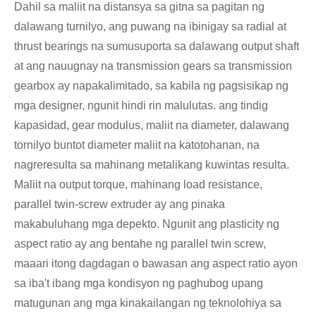
Dahil sa maliit na distansya sa gitna sa pagitan ng
dalawang turnilyo, ang puwang na ibinigay sa radial at
thrust bearings na sumusuporta sa dalawang output shaft
at ang nauugnay na transmission gears sa transmission
gearbox ay napakalimitado, sa kabila ng pagsisikap ng
mga designer, ngunit hindi rin malulutas. ang tindig
kapasidad, gear modulus, maliit na diameter, dalawang
tornilyo buntot diameter maliit na katotohanan, na
nagreresulta sa mahinang metalikang kuwintas resulta.
Maliit na output torque, mahinang load resistance,
parallel twin-screw extruder ay ang pinaka
makabuluhang mga depekto. Ngunit ang plasticity ng
aspect ratio ay ang bentahe ng parallel twin screw,
maaari itong dagdagan o bawasan ang aspect ratio ayon
sa iba't ibang mga kondisyon ng paghubog upang
matugunan ang mga kinakailangan ng teknolohiya sa