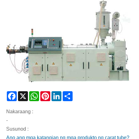
Facebook
X
WhatsApp
Pinterest
LinkedIn
Share
Nakaraang :
-
Susunod :
Ano ang mga katangian ng mga produkto ng carat tube?