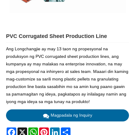
PVC Corrugated Sheet Production Line
Ang Longchangjie ay may 13 taon ng propesyonal na
produksyon ng PVC corrugated sheet production lines, ang
kumpanya ay may malakas na enterprise innovation, na may
mga propesyonal na inhinyero at sales team. Maaari din kaming
mag-customize sa sarili mong plastic pellets na granulating
production line basta sasabihin mo sa amin kung paano gawin
sa pamamagitan ng ideya, pagkatapos ay inilalagay namin ang
iyong mga ideya sa mga tunay na produkto!
Magpadala ng Inquiry
Facebook
X
WhatsApp
Pinterest
LinkedIn
Share