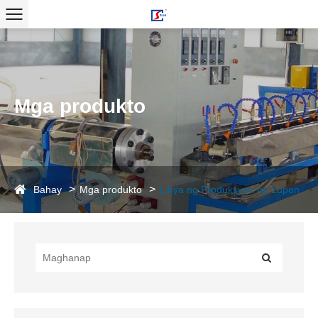
Mga produkto
Bahay
Mga produkto
Linya ng Produksyon ng Lupon