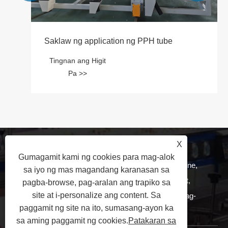
Saklaw ng application ng PPH tube
Tingnan ang Higit
Pa >>
MAGPADALA NG INQUIRY
X
Gumagamit kami ng cookies para mag-alok
Para sa mga katanungan tungkol sa pipe production line,
sa iyo ng mas magandang karanasan sa
board production line, profile production line o price list,
pagba-browse, pag-aralan ang trapiko sa
site at i-personalize ang content. Sa
mangyaring iwan ang iyong email sa amin at makikipag-
paggamit ng site na ito, sumasang-ayon ka
ugnayan kami sa loob ng 24 na oras.
sa aming paggamit ng cookies.
Patakaran sa