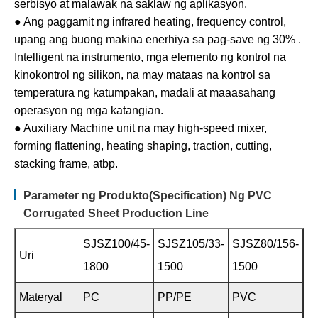
serbisyo at malawak na saklaw ng aplikasyon.
● Ang paggamit ng infrared heating, frequency control,
upang ang buong makina enerhiya sa pag-save ng 30% .
Intelligent na instrumento, mga elemento ng kontrol na
kinokontrol ng silikon, na may mataas na kontrol sa
temperatura ng katumpakan, madali at maaasahang
operasyon ng mga katangian.
● Auxiliary Machine unit na may high-speed mixer,
forming flattening, heating shaping, traction, cutting,
stacking frame, atbp.
Parameter ng Produkto(Specification) Ng PVC
Corrugated Sheet Production Line
SJSZ100/45-
SJSZ105/33-
SJSZ80/156-
Uri
1800
1500
1500
Materyal
PC
PP/PE
PVC