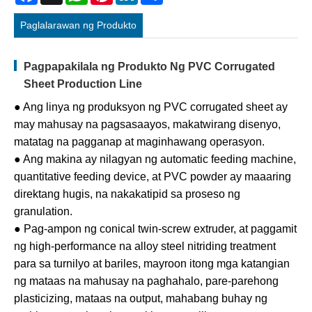
Paglalarawan ng Produkto
Pagpapakilala ng Produkto Ng PVC Corrugated
Sheet Production Line
● Ang linya ng produksyon ng PVC corrugated sheet ay
may mahusay na pagsasaayos, makatwirang disenyo,
matatag na pagganap at maginhawang operasyon.
● Ang makina ay nilagyan ng automatic feeding machine,
quantitative feeding device, at PVC powder ay maaaring
direktang hugis, na nakakatipid sa proseso ng
granulation.
● Pag-ampon ng conical twin-screw extruder, at paggamit
ng high-performance na alloy steel nitriding treatment
para sa turnilyo at bariles, mayroon itong mga katangian
ng mataas na mahusay na paghahalo, pare-parehong
plasticizing, mataas na output, mahabang buhay ng