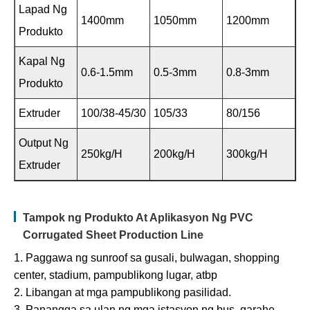
Lapad Ng
1400mm
1050mm
1200mm
Produkto
Kapal Ng
0.6-1.5mm
0.5-3mm
0.8-3mm
Produkto
Extruder
100/38-45/30
105/33
80/156
Output Ng
250kg/h
200kg/h
300kg/h
Extruder
Tampok ng Produkto At Aplikasyon Ng PVC
Corrugated Sheet Production Line
1. Paggawa ng sunroof sa gusali, bulwagan, shopping
center, stadium, pampublikong lugar, atbp
2. Libangan at mga pampublikong pasilidad.
3. Panangga sa ulan ng mga istasyon ng bus, garahe,