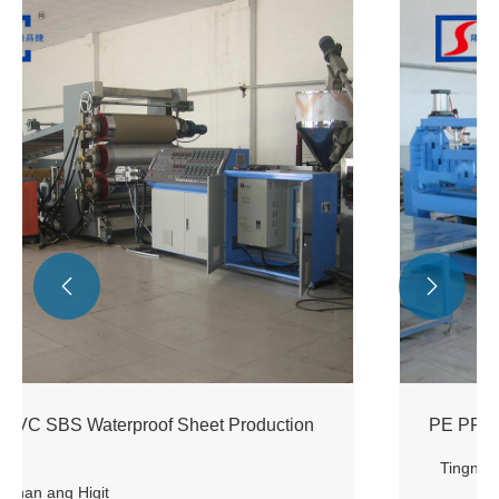


PE PP ABS Sheet Production Line
Tingnan ang Higit
Pa >>