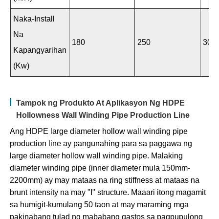
Naka-Install
Na
180
250
300
Kapangyarihan
(kw)
Tampok ng Produkto At Aplikasyon Ng HDPE
Hollowness Wall Winding Pipe Production Line
Ang HDPE large diameter hollow wall winding pipe
production line ay pangunahing para sa paggawa ng
large diameter hollow wall winding pipe. Malaking
diameter winding pipe (inner diameter mula 150mm-
2200mm) ay may mataas na ring stiffness at mataas na
brunt intensity na may "I" structure. Maaari itong magamit
sa humigit-kumulang 50 taon at may maraming mga
pakinabang tulad ng mababang gastos sa pagpupulong