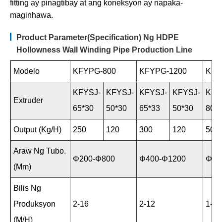
fitting ay pinagtibay at ang koneksyon ay napaka-
maginhawa.
Product Parameter(Specification) Ng HDPE
Hollowness Wall Winding Pipe Production Line
Modelo
KFYPG-800
KFYPG-1200
KFY
KFYSJ-
KFYSJ-
KFYSJ-
KFYSJ-
KFY
Extruder
65*30
50*30
65*33
50*30
80*
Output (kg/h)
250
120
300
120
500
Araw Ng Tubo.
Φ200-Φ800
Φ400-Φ1200
Φ80
(mm)
Bilis Ng
Produksyon
2-16
2-12
1-6
(m/h)