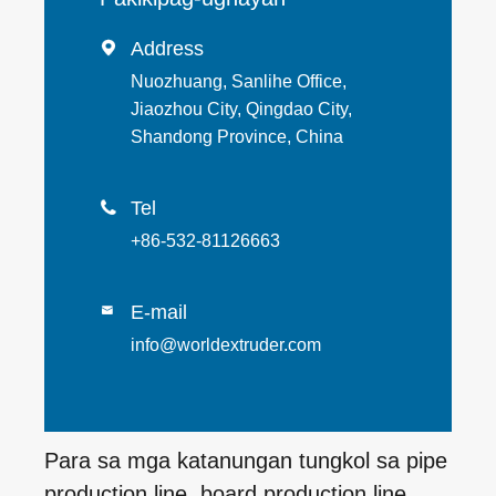
Address

Nuozhuang, Sanlihe Office,
Jiaozhou City, Qingdao City,
Shandong Province, China
Tel

+86-532-81126663
E-mail

info@worldextruder.com
Para sa mga katanungan tungkol sa pipe
production line, board production line,