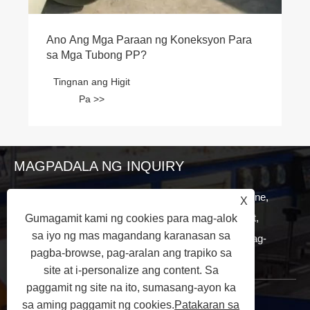
MAGPADALA NG INQUIRY
Para sa mga katanungan tungkol sa pipe production line,
X
board production line, profile production line o price list,
Gumagamit kami ng cookies para mag-alok
sa iyo ng mas magandang karanasan sa
mangyaring iwan ang iyong email sa amin at makikipag-
pagba-browse, pag-aralan ang trapiko sa
ugnayan kami sa loob ng 24 na oras.
site at i-personalize ang content. Sa
paggamit ng site na ito, sumasang-ayon ka
MAKIPAG-UGNAYAN SA AMIN
sa aming paggamit ng cookies.
Patakaran sa