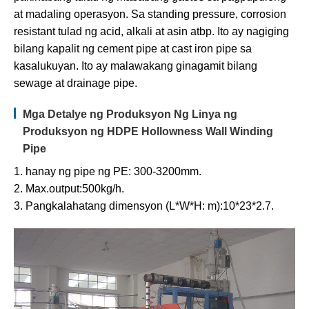
at madaling operasyon. Sa standing pressure, corrosion
resistant tulad ng acid, alkali at asin atbp. Ito ay nagiging
bilang kapalit ng cement pipe at cast iron pipe sa
kasalukuyan. Ito ay malawakang ginagamit bilang
sewage at drainage pipe.
Mga Detalye ng Produksyon Ng Linya ng
Produksyon ng HDPE Hollowness Wall Winding
Pipe
1. hanay ng pipe ng PE: 300-3200mm.
2. Max.output:500kg/h.
3. Pangkalahatang dimensyon (L*W*H: m):10*23*2.7.