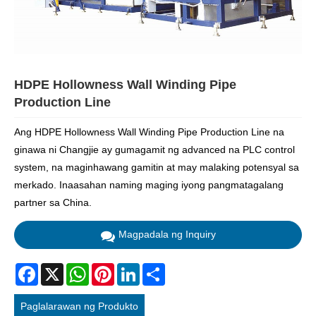
HDPE Hollowness Wall Winding Pipe
Production Line
Ang HDPE Hollowness Wall Winding Pipe Production Line na
ginawa ni Changjie ay gumagamit ng advanced na PLC control
system, na maginhawang gamitin at may malaking potensyal sa
merkado. Inaasahan naming maging iyong pangmatagalang
partner sa China.
Magpadala ng Inquiry
Facebook
X
WhatsApp
Pinterest
LinkedIn
Share
Paglalarawan ng Produkto