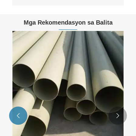
Mga Rekomendasyon sa Balita
Ang Paggamit ng Twin Screw Extruder ay
Kailangang Bigyang-pansin ang mga
Usapin
Tingnan ang Higit
Pa >>

