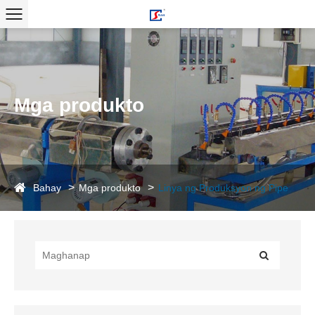
Mga produkto
Bahay
Mga produkto
Linya ng Produksyon ng Pipe