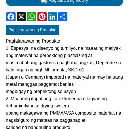
Magpadala ng Inquiry
Facebook
X
WhatsApp
Pinterest
LinkedIn
Share
Paglalarawan ng Produkto
Paglalarawan ng Produkto
1. Espesyal na disenyo ng turnilyo, na maaaring matiyak
ang materyal na perpektong plasticizing at
mas mababang gastos sa pagbabalangkas; Depende sa
kahilingan ng high fill formula, SKD-61
(Japan o Germany) imported na materyal na may haluang
metal manggas paggamot bariles
magbigay ng prepektong solusyon
2. Maaaring ilapat ang co-extruder na nilagyan ng
dehumidifying at drying system
upang makagawa ng PMMA/ASA composite material, na
nagsisiguro ng mataas na pagganap at
kalidad ng panghuling produkto