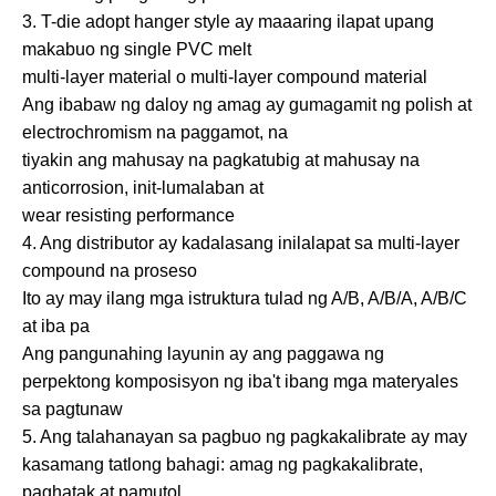
3. T-die adopt hanger style ay maaaring ilapat upang
makabuo ng single PVC melt
multi-layer material o multi-layer compound material
Ang ibabaw ng daloy ng amag ay gumagamit ng polish at
electrochromism na paggamot, na
tiyakin ang mahusay na pagkatubig at mahusay na
anticorrosion, init-lumalaban at
wear resisting performance
4. Ang distributor ay kadalasang inilalapat sa multi-layer
compound na proseso
Ito ay may ilang mga istruktura tulad ng A/B, A/B/A, A/B/C
at iba pa
Ang pangunahing layunin ay ang paggawa ng
perpektong komposisyon ng iba't ibang mga materyales
sa pagtunaw
5. Ang talahanayan sa pagbuo ng pagkakalibrate ay may
kasamang tatlong bahagi: amag ng pagkakalibrate,
paghatak at pamutol