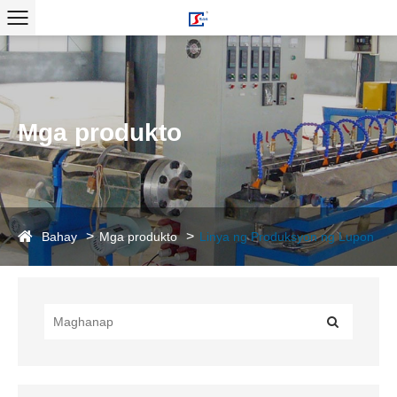
Mga produkto
Bahay
Mga produkto
Linya ng Produksyon ng Lupon