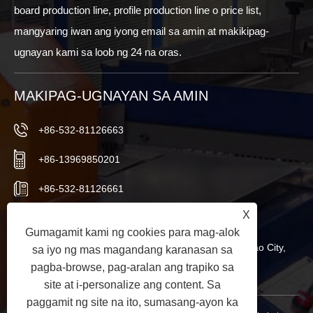
board production line, profile production line o price list,
mangyaring iwan ang iyong email sa amin at makikipag-
ugnayan kami sa loob ng 24 na oras.
MAKIPAG-UGNAYAN SA AMIN
+86-532-81126663
+86-13969850201
+86-532-81126661
X
info@worldextruder.com
Gumagamit kami ng cookies para mag-alok
Nuozhuang, Sanlihe Office, Jiaozhou City, Qingdao City,
sa iyo ng mas magandang karanasan sa
pagba-browse, pag-aralan ang trapiko sa
Shandong Province, China
site at i-personalize ang content. Sa
paggamit ng site na ito, sumasang-ayon ka