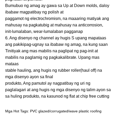
Bumubuo ng amag ay gawa sa Up at Down molds, daloy
ibabaw magpatibay ng polish at
paggamot ng electrochromism, na maaaring matiyak ang
mahusay na pagkatubig at mahusay na anticorrosion,
init-lumalaban, wear-lumalaban pagganap
6. Ang disenyo ng channel ay hugis S upang mapataas
ang pakikipag-ugnay sa ibabaw ng amag, na kung saan
Tinitiyak ang mas mabilis na paglipat ng pag-init at
mabilis na paglamig ng pagkakalibrate. Upang mas
mataas
stable hauling, ang hugis ng rubber roller(haul off) na
mga disenyo ayon sa final
produkto, Ang pamutol ay nagpatibay ng uri ng
paglalagari at ang hugis ng mga disenyo ng talim ayon sa
sa huling produkto, na kasunod ng flat at chip free cutting
Mga Hot Tags: PVC glazed/corrugated/wave plastic roofing