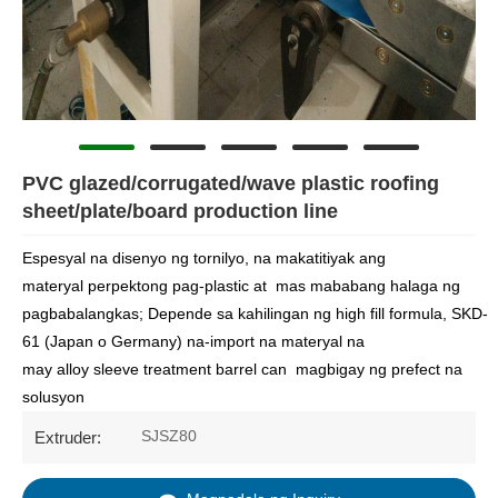
PVC glazed/corrugated/wave plastic roofing
sheet/plate/board production line
Espesyal na disenyo ng tornilyo, na makatitiyak ang
materyal perpektong pag-plastic at mas mababang halaga ng
pagbabalangkas; Depende sa kahilingan ng high fill formula, SKD-
61 (Japan o Germany) na-import na materyal na
may alloy sleeve treatment barrel can magbigay ng prefect na
solusyon
SJSZ80
Extruder: