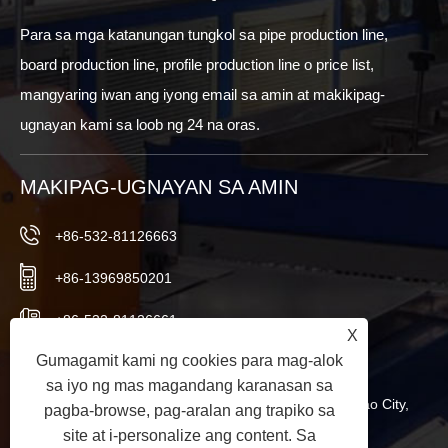
Para sa mga katanungan tungkol sa pipe production line,
board production line, profile production line o price list,
mangyaring iwan ang iyong email sa amin at makikipag-
ugnayan kami sa loob ng 24 na oras.
MAKIPAG-UGNAYAN SA AMIN
+86-532-81126663
+86-13969850201
+86-532-81126661
X
Gumagamit kami ng cookies para mag-alok
info@worldextruder.com
sa iyo ng mas magandang karanasan sa
Nuozhuang, Sanlihe Office, Jiaozhou City, Qingdao City,
pagba-browse, pag-aralan ang trapiko sa
site at i-personalize ang content. Sa
Shandong Province, China