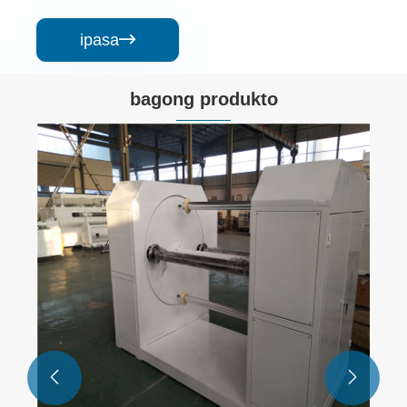
ipasa

bagong produkto

