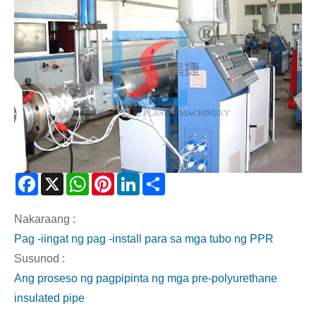
Facebook
X
WhatsApp
Pinterest
LinkedIn
Share
Nakaraang :
Pag -iingat ng pag -install para sa mga tubo ng PPR
Susunod :
Ang proseso ng pagpipinta ng mga pre-polyurethane
insulated pipe