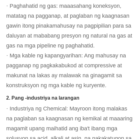
· Paghahatid ng gas: maaasahang koneksyon,
matatag na pagganap, at paglaban ng kaagnasan
gawin itong pinakamahusay na pagpipilian para sa
daluyan at mababang presyon ng natural na gas at
gas na mga pipeline ng paghahatid.
· Mga kable ng kapangyarihan: Ang mahusay na
pagganap ng pagkakabukod at compressive at
makunat na lakas ay malawak na ginagamit sa
konstruksyon ng mga kable ng kuryente.
2. Pang -industriya na larangan
· Industriya ng Chemical: Mayroon itong malakas
na paglaban sa kaagnasan ng kemikal at maaaring
magamit upang maihatid ang iba't ibang mga
solusyon sa acid, alkali at asin, na nakakatugon sa