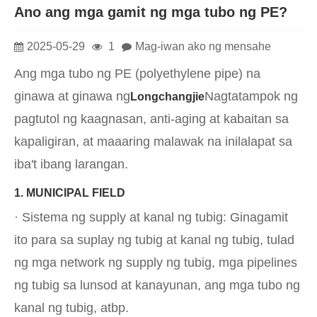
Ano ang mga gamit ng mga tubo ng PE?
2025-05-29
1
Mag-iwan ako ng mensahe
Ang mga tubo ng PE (polyethylene pipe) na
ginawa at ginawa ng
Nagtatampok ng
Longchangjie
pagtutol ng kaagnasan, anti-aging at kabaitan sa
kapaligiran, at maaaring malawak na inilalapat sa
iba't ibang larangan.
1. MUNICIPAL FIELD
· Sistema ng supply at kanal ng tubig: Ginagamit
ito para sa suplay ng tubig at kanal ng tubig, tulad
ng mga network ng supply ng tubig, mga pipelines
ng tubig sa lunsod at kanayunan, ang mga tubo ng
kanal ng tubig, atbp.