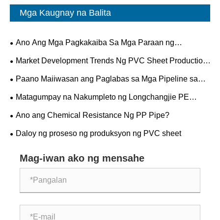
Mga Kaugnay na Balita
Ano Ang Mga Pagkakaiba Sa Mga Paraan ng
Koneksyon sa Pagitan ng PP At PVC Pipes?
Market Development Trends Ng PVC Sheet Production
Lines
Paano Maiiwasan ang Paglabas sa Mga Pipeline sa
Labas?
Matagumpay na Nakumpleto ng Longchangjie PE
Solid-wall Spiral-wound Pipe ang Trial Run!!!
Ano ang Chemical Resistance Ng PP Pipe?
Daloy ng proseso ng produksyon ng PVC sheet
Mag-iwan ako ng mensahe