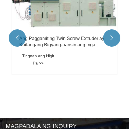


Ang Paggamit ng Twin Screw Extruder ay
Kailangang Bigyang-pansin ang mga
Usapin
Tingnan ang Higit
Pa >>
MAGPADALA NG INQUIRY