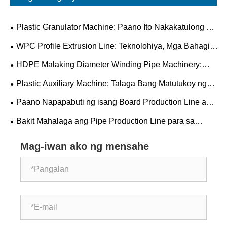
Plastic Granulator Machine: Paano Ito Nakakatulong na
Pahusayin ang Kahusayan sa Pag-recycle
WPC Profile Extrusion Line: Teknolohiya, Mga Bahagi
at Pag-optimize ng Proseso
HDPE Malaking Diameter Winding Pipe Machinery:
Isang Praktikal na Gabay na may Mga Pangunahing
Plastic Auxiliary Machine: Talaga Bang Matutukoy ng
Parameter
Pangalawang Kagamitan ang Pangunahing Kalidad ng
Paano Napapabuti ng isang Board Production Line ang
Produksyon?
Kahusayan sa Paggawa?
Bakit Mahalaga ang Pipe Production Line para sa
Modern Manufacturing Industries?
Mag-iwan ako ng mensahe