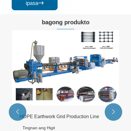
ipasa

bagong produkto


HDPE Earthwork Grid Production Line
Tingnan ang Higit