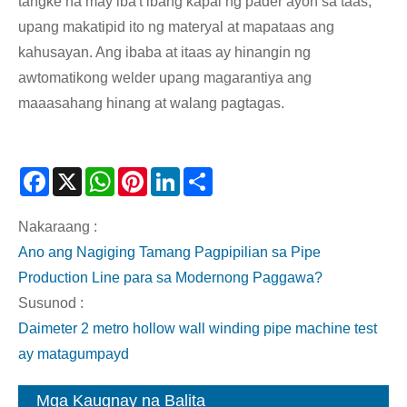
tangke na may iba't ibang kapal ng pader ayon sa taas,
upang makatipid ito ng materyal at mapataas ang
kahusayan. Ang ibaba at itaas ay hinangin ng
awtomatikong welder upang magarantiya ang
maaasahang hinang at walang pagtagas.
Facebook
X
WhatsApp
Pinterest
LinkedIn
Share
Nakaraang :
Ano ang Nagiging Tamang Pagpipilian sa Pipe
Production Line para sa Modernong Paggawa?
Susunod :
Daimeter 2 metro hollow wall winding pipe machine test
ay matagumpayd
Mga Kaugnay na Balita