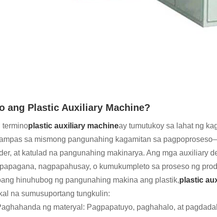
o ang Plastic Auxiliary Machine?
 termino
plastic auxiliary machine
ay tumutukoy sa lahat ng ka
lampas sa mismong pangunahing kagamitan sa pagpoproseso—m
der, at katulad na pangunahing makinarya. Ang mga auxiliary de
papagana, nagpapahusay, o kumukumpleto sa proseso ng pro
ang hinuhubog ng pangunahing makina ang plastik,
plastic au
tikal na sumusuportang tungkulin:
aghahanda ng materyal: Pagpapatuyo, paghahalo, at pagdadal