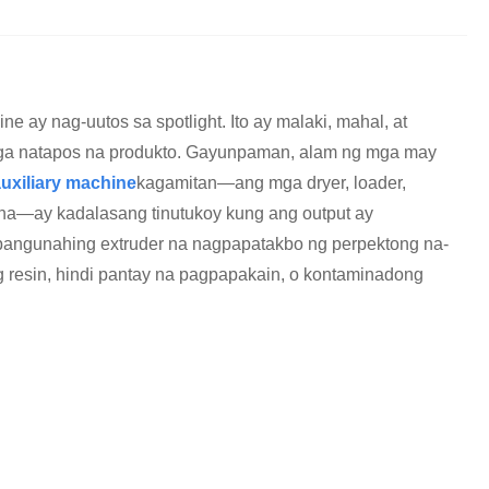
e ay nag-uutos sa spotlight. Ito ay malaki, mahal, at
mga natapos na produkto. Gayunpaman, alam ng mga may
auxiliary machine
kagamitan—ang mga dryer, loader,
ina—ay kadalasang tinutukoy kung ang output ay
 pangunahing extruder na nagpapatakbo ng perpektong na-
 resin, hindi pantay na pagpapakain, o kontaminadong