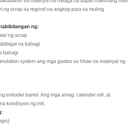
 kumakatawan sa materyal na halaga na dapat makuhang muli
rt ng scrap sa regrind na angkop para sa muling
nabibilangan ng:
awi ng scrap
bibigat na bahagi
a bahagi
nulation system ang mga gastos sa hilaw na materyal ng
extruder barrel. Ang mga amag, calender roll, at
a kondisyon ng init.
g:
ngis)