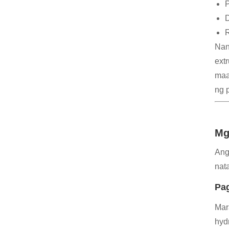
P
D
R
Nan
ext
maa
ng 
Mg
An
nat
Pag
Mar
hyd