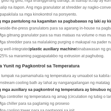
 gilid ng gilid, mga tinanggihang bahagi, at startup scrap ay
halip na itapon. Ang mga granulator at shredder ay nagko-conve
papakilala sa mga kinokontrol na porsyento.
 mga pantulong na kagamitan sa pagbabawas ng laki ay ki
eside-the-press granulators para sa agarang in-house na pagb
ga gitnang granulator para sa mas mataas na volume o mas ma
ga shredder para sa malalaking purging o makapal na pader n
ng well-integrated
plastic auxiliary machine
binabawasan ng gra
25% sa maraming pagpapatakbo ng extrusion at paghubog.
 Yunit ng Pagkontrol sa Temperatura
 tumpak na pamamahala ng temperatura ay umaabot sa kabila ng 
nstream cooling bath ay lahat ay nangangailangan ng matatag n
 mga auxiliary sa pagkontrol ng temperatura ay binubuo n
ga controller ng temperatura ng amag (circulation ng tubig o la
ga chiller para sa paglamig ng proseso
ga cooling tower para sa pagtanggi sa init