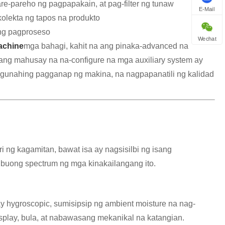
re-pareho ng pagpapakain, at pag-filter ng tunaw
E-Mail
olekta ng tapos na produkto
ling pagproseso
Wechat
machine
mga bahagi, kahit na ang pinaka-advanced na
 ang mahusay na na-configure na mga auxiliary system ay
ngunahing pagganap ng makina, na nagpapanatili ng kalidad
 ng kagamitan, bawat isa ay nagsisilbi ng isang
g buong spectrum ng mga kinakailangang ito.
 hygroscopic, sumisipsip ng ambient moisture na nag-
splay, bula, at nabawasang mekanikal na katangian.