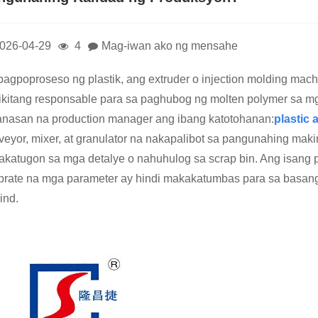
026-04-29
4
Mag-iwan ako ng mensahe
pagpoproseso ng plastik, ang extruder o injection molding machin
ikitang responsable para sa paghubog ng molten polymer sa 
anasan na production manager ang ibang katotohanan:
plastic 
veyor, mixer, at granulator na nakapalibot sa pangunahing mak
akatugon sa mga detalye o nahuhulog sa scrap bin. Ang isang
ibrate na mga parameter ay hindi makakatumbas para sa basang
ind.