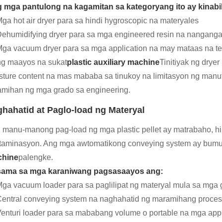
 mga pantulong na kagamitan sa kategoryang ito ay kinabi
ga hot air dryer para sa hindi hygroscopic na materyales
ehumidifying dryer para sa mga engineered resin na nanganga
ga vacuum dryer para sa mga application na may mataas na t
ng maayos na sukat
plastic auxiliary machine
Tinitiyak ng drye
sture content na mas mababa sa tinukoy na limitasyon ng ma
amihan ng mga grado sa engineering.
hahatid at Paglo-load ng Materyal
 manu-manong pag-load ng mga plastic pellet ay matrabaho, hind
taminasyon. Ang mga awtomatikong conveying system ay bum
hine
palengke.
ama sa mga karaniwang pagsasaayos ang:
ga vacuum loader para sa paglilipat ng materyal mula sa mga 
entral conveying system na naghahatid ng maramihang proces
enturi loader para sa mababang volume o portable na mga appl