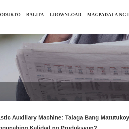
RODUKTO
BALITA
I-DOWNLOAD
MAGPADALA NG 
astic Auxiliary Machine: Talaga Bang Matutuk
ngunahing Kalidad ng Produksyon?