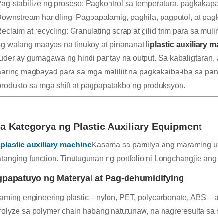
ag-stabilize ng proseso: Pagkontrol sa temperatura, pagkakapa
ownstream handling: Pagpapalamig, paghila, pagputol, at pagk
eclaim at recycling: Granulating scrap at gilid trim para sa mu
g walang maayos na tinukoy at pinananatili
plastic auxiliary 
ruder ay gumagawa ng hindi pantay na output. Sa kabaligtaran,
aring magbayad para sa mga maliliit na pagkakaiba-iba sa pa
produkto sa mga shift at pagpapatakbo ng produksyon.
a Kategorya ng Plastic Auxiliary Equipment
g
plastic auxiliary machine
Kasama sa pamilya ang maraming uri
atanging function. Tinutugunan ng portfolio ni Longchangjie an
papatuyo ng Materyal at Pag-dehumidifying
aming engineering plastic—nylon, PET, polycarbonate, ABS—ay
rolyze sa polymer chain habang natutunaw, na nagreresulta sa 