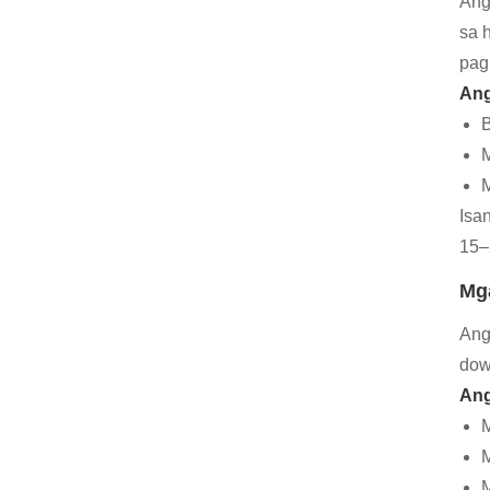
Ang
sa 
pag
Ang
B
M
M
Isa
15–
Mga
Ang
dow
Ang
M
M
M