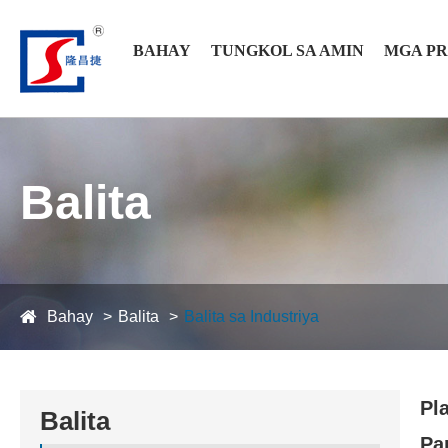
BAHAY
TUNGKOL SA AMIN
MGA P
Balita
Bahay
Balita
Balita sa Industriya
Pl
Balita
Pa