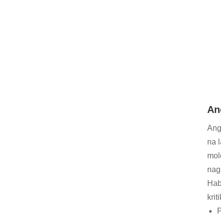
An
Ang
na 
mol
nag
Hab
kri
P