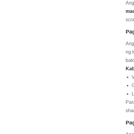
Ang
mac
scr
Pa
Ang
ng 
bat
Kab
V
G
L
Par
sha
Pag