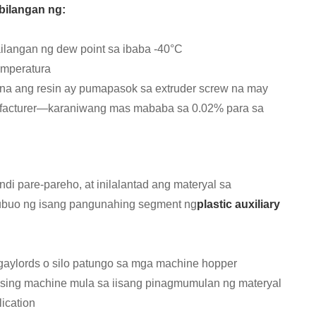
bilangan ng:
ilangan ng dew point sa ibaba -40°C
emperatura
r na ang resin ay pumapasok sa extruder screw na may
nufacturer—karaniwang mas mababa sa 0.02% para sa
i pare-pareho, at inilalantad ang materyal sa
ubuo ng isang pangunahing segment ng
plastic auxiliary
gaylords o silo patungo sa mga machine hopper
sing machine mula sa iisang pinagmumulan ng materyal
ication