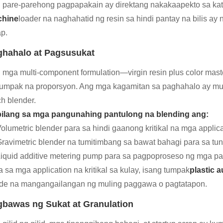
 pare-parehong pagpapakain ay direktang nakakaapekto sa kata
hine
loader na naghahatid ng resin sa hindi pantay na bilis ay
ap.
ghahalo at Pagsusukat
 mga multi-component formulation—virgin resin plus color mas
tumpak na proporsyon. Ang mga kagamitan sa paghahalo ay mul
ch blender.
ilang sa mga pangunahing pantulong na blending ang:
olumetric blender para sa hindi gaanong kritikal na mga applic
ravimetric blender na tumitimbang sa bawat bahagi para sa tun
iquid additive metering pump para sa pagpoproseso ng mga pa
a sa mga application na kritikal sa kulay, isang tumpak
plastic 
de na mangangailangan ng muling paggawa o pagtatapon.
bawas ng Sukat at Granulation