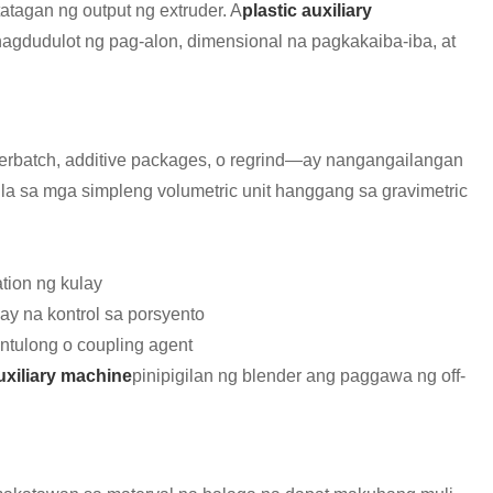
tagan ng output ng extruder. A
plastic auxiliary
 nagdudulot ng pag-alon, dimensional na pagkakaiba-iba, at
terbatch, additive packages, o regrind—ay nangangailangan
a sa mga simpleng volumetric unit hanggang sa gravimetric
ation ng kulay
ay na kontrol sa porsyento
ntulong o coupling agent
auxiliary machine
pinipigilan ng blender ang paggawa ng off-