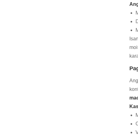
Ang
M
D
M
Isa
moi
kar
Pag
Ang
kon
mac
Kas
M
C
V