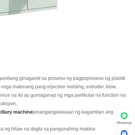
gamitang ginagamit sa proseso ng pagpoproseso ng plastik
ga makinang pang-injection molding, extruder, blow
vice na ito ay gumaganap ng mga partikular na function na
duksyon.
xiliary machine
pinangangasiwaan ng kagamitan ang mga
WhatsApp
a ng hilaw na dagta sa pangunahing makina