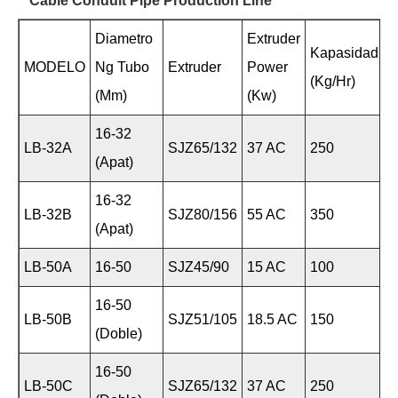
Cable Conduit Pipe Production Line
Diametro
Extruder
Kapasidad
MODELO
Ng Tubo
Extruder
Power
(kg/hr)
(mm)
(kw)
16-32
LB-32A
SJZ65/132
37 AC
250
(apat)
16-32
LB-32B
SJZ80/156
55 AC
350
(apat)
LB-50A
16-50
SJZ45/90
15 AC
100
16-50
LB-50B
SJZ51/105
18.5 AC
150
(doble)
16-50
LB-50C
SJZ65/132
37 AC
250