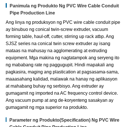
Panimula ng Produkto Ng PVC Wire Cable Conduit
Pipe Production Line
Ang linya ng produksyon ng PVC wire cable conduit pipe
ay binubuo ng conical twin-screw extruder, vacuum
forming table, haul-off, cutter, stirring up rack atbp. Ang
SJSZ series na conical twin screw extruder ay isang
mataas na mahusay na agglomerating at extruding
equipment. Mga makina ng nagtatampok ang seryeng ito
ng mababang rate ng paggugupit. Hindi mapakali ang
pagkasira, maging ang plastication at pagsasama-sama,
maaasahang kalidad, malawak na hanay ng aplikasyon
at mahabang buhay ng serbisyo. Ang extruder ay
gumagamit ng imported na AC frequency control device.
Ang vacuum pump at ang de-koryenteng sasakyan ay
gumagamit ng mga superior na produkto.
Parameter ng Produkto(Specification) Ng PVC Wire