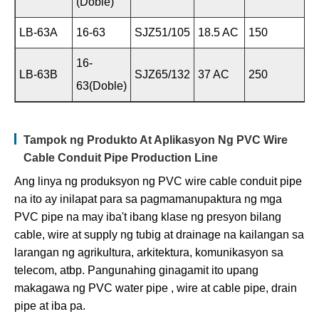
(doble)
LB-63A
16-63
SJZ51/105
18.5 AC
150
16-
LB-63B
SJZ65/132
37 AC
250
63(doble)
Tampok ng Produkto At Aplikasyon Ng PVC Wire
Cable Conduit Pipe Production Line
Ang linya ng produksyon ng PVC wire cable conduit pipe
na ito ay inilapat para sa pagmamanupaktura ng mga
PVC pipe na may iba't ibang klase ng presyon bilang
cable, wire at supply ng tubig at drainage na kailangan sa
larangan ng agrikultura, arkitektura, komunikasyon sa
telecom, atbp. Pangunahing ginagamit ito upang
makagawa ng PVC water pipe , wire at cable pipe, drain
pipe at iba pa.