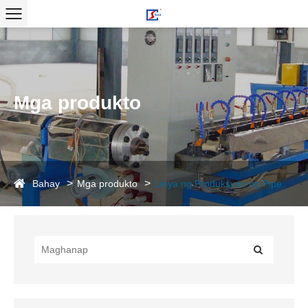
Mga produkto
Bahay
Mga produkto
Linya ng Produksyon ng Pipe