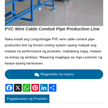
PVC Wire Cable Conduit Pipe Production Line
Naka-install ang Longchangjie PVC wire cable conduit pipe
production line ng forced cooling system upang matiyak ang
mataas na performance ng produkto, mababang ingay, mataas
na buhay ng serbisyo. Maaaring magbigay sa mga customer ng
kasiya-siyang karanasan.
Magpadala ng Inquiry
Facebook
X
WhatsApp
Pinterest
LinkedIn
Share
Paglalarawan ng Produkto