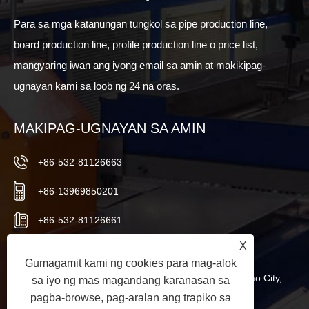
Para sa mga katanungan tungkol sa pipe production line,
board production line, profile production line o price list,
mangyaring iwan ang iyong email sa amin at makikipag-
ugnayan kami sa loob ng 24 na oras.
MAKIPAG-UGNAYAN SA AMIN
+86-532-81126663
+86-13969850201
+86-532-81126661
X
info@worldextruder.com
Gumagamit kami ng cookies para mag-alok
Nuozhuang, Sanlihe Office, Jiaozhou City, Qingdao City,
sa iyo ng mas magandang karanasan sa
pagba-browse, pag-aralan ang trapiko sa
Shandong Province, China