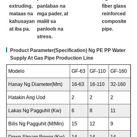
extruding,
panlabas na
fiber glass
mataas na
mga pader, at
reinforced
kahusayan
maliit sa
composite
at iba pa.
panloob na
pipe.
stress.
Product Parameter(Specification) Ng PE PP Water
Supply At Gas Pipe Production Line
Modelo
GF-63
GF-110
GF-160
Hanay Ng Diameter(mm)
16-63
16-110
32-160
Hatakin Ang Uod
2
2
2
Lakas Ng Pagguhit (kw)
6
8
11
Bilis Ng Pagguhit (m/min)
15
12
9
Down Stream Power (kw)
14
14
14