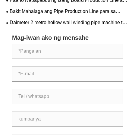
Paano Napapabuti ng isang Board Production Line ang
Produksyon?
Kahusayan sa Paggawa?
Bakit Mahalaga ang Pipe Production Line para sa
Modern Manufacturing Industries?
Daimeter 2 metro hollow wall winding pipe machine test
ay matagumpayd
Mag-iwan ako ng mensahe