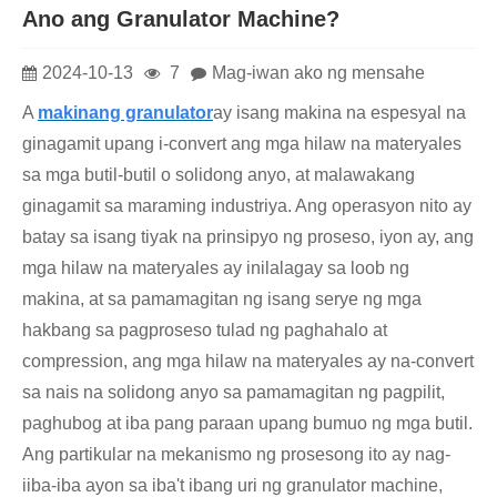
Ano ang Granulator Machine?
2024-10-13
7
Mag-iwan ako ng mensahe
A
makinang granulator
ay isang makina na espesyal na
ginagamit upang i-convert ang mga hilaw na materyales
sa mga butil-butil o solidong anyo, at malawakang
ginagamit sa maraming industriya. Ang operasyon nito ay
batay sa isang tiyak na prinsipyo ng proseso, iyon ay, ang
mga hilaw na materyales ay inilalagay sa loob ng
makina, at sa pamamagitan ng isang serye ng mga
hakbang sa pagproseso tulad ng paghahalo at
compression, ang mga hilaw na materyales ay na-convert
sa nais na solidong anyo sa pamamagitan ng pagpilit,
paghubog at iba pang paraan upang bumuo ng mga butil.
Ang partikular na mekanismo ng prosesong ito ay nag-
iiba-iba ayon sa iba't ibang uri ng granulator machine,