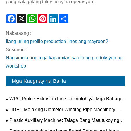
pangmatagalang tuluy-tuloy na operasyon.
Facebook
X
WhatsApp
Pinterest
LinkedIn
Share
Nakaraang :
Ilang uri ng profile production lines ang mayroon?
Susunod :
Nagsimula ang mga kagamitan sa ulo ng produksyon ng
workshop
Mga Kaugnay na Balita
WPC Profile Extrusion Line: Teknolohiya, Mga Bahagi
at Pag-optimize ng Proseso
HDPE Malaking Diameter Winding Pipe Machinery:
Isang Praktikal na Gabay na may Mga Pangunahing
Plastic Auxiliary Machine: Talaga Bang Matutukoy ng
Parameter
Pangalawang Kagamitan ang Pangunahing Kalidad ng