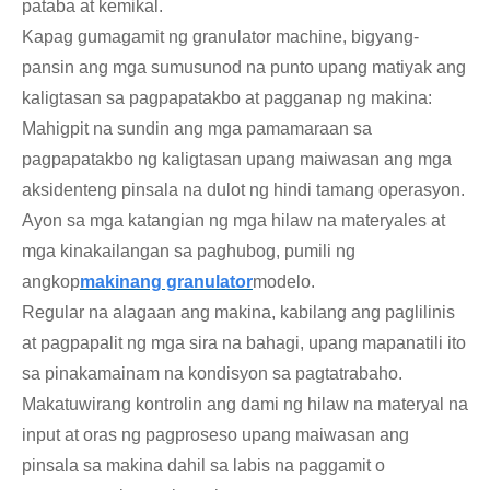
pataba at kemikal.
Kapag gumagamit ng granulator machine, bigyang-
pansin ang mga sumusunod na punto upang matiyak ang
kaligtasan sa pagpapatakbo at pagganap ng makina:
Mahigpit na sundin ang mga pamamaraan sa
pagpapatakbo ng kaligtasan upang maiwasan ang mga
aksidenteng pinsala na dulot ng hindi tamang operasyon.
Ayon sa mga katangian ng mga hilaw na materyales at
mga kinakailangan sa paghubog, pumili ng
angkop
makinang granulator
modelo.
Regular na alagaan ang makina, kabilang ang paglilinis
at pagpapalit ng mga sira na bahagi, upang mapanatili ito
sa pinakamainam na kondisyon sa pagtatrabaho.
Makatuwirang kontrolin ang dami ng hilaw na materyal na
input at oras ng pagproseso upang maiwasan ang
pinsala sa makina dahil sa labis na paggamit o