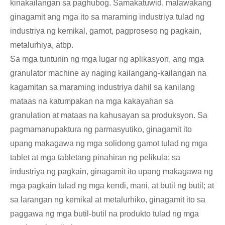
kinakailangan sa paghubog. Samakatuwid, malawakang
ginagamit ang mga ito sa maraming industriya tulad ng
industriya ng kemikal, gamot, pagproseso ng pagkain,
metalurhiya, atbp.
Sa mga tuntunin ng mga lugar ng aplikasyon, ang mga
granulator machine ay naging kailangang-kailangan na
kagamitan sa maraming industriya dahil sa kanilang
mataas na katumpakan na mga kakayahan sa
granulation at mataas na kahusayan sa produksyon. Sa
pagmamanupaktura ng parmasyutiko, ginagamit ito
upang makagawa ng mga solidong gamot tulad ng mga
tablet at mga tabletang pinahiran ng pelikula; sa
industriya ng pagkain, ginagamit ito upang makagawa ng
mga pagkain tulad ng mga kendi, mani, at butil ng butil; at
sa larangan ng kemikal at metalurhiko, ginagamit ito sa
paggawa ng mga butil-butil na produkto tulad ng mga