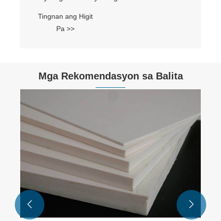
Mga Rekomendasyon sa Balita
Paano pumili ng mataas na kalidad na mga
fittings ng pipe ng PE?
Tingnan ang Higit
Pa >>

