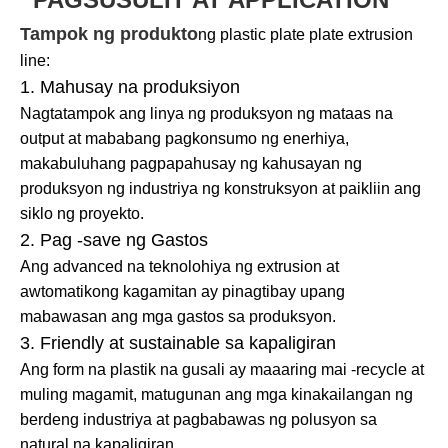
Tampok ng produkto
ng plastic plate plate extrusion
line:
1. Mahusay na produksiyon
Nagtatampok ang linya ng produksyon ng mataas na
output at mababang pagkonsumo ng enerhiya,
makabuluhang pagpapahusay ng kahusayan ng
produksyon ng industriya ng konstruksyon at paikliin ang
siklo ng proyekto.
2. Pag -save ng Gastos
Ang advanced na teknolohiya ng extrusion at
awtomatikong kagamitan ay pinagtibay upang
mabawasan ang mga gastos sa produksyon.
3. Friendly at sustainable sa kapaligiran
Ang form na plastik na gusali ay maaaring mai -recycle at
muling magamit, matugunan ang mga kinakailangan ng
berdeng industriya at pagbabawas ng polusyon sa
natural na kapaligiran.