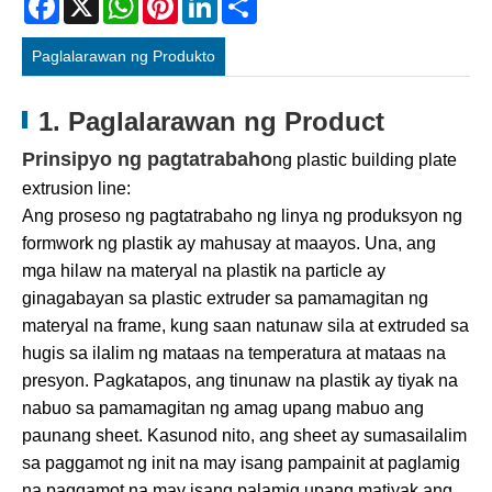
Paglalarawan ng Produkto
1. Paglalarawan ng Product
Prinsipyo ng pagtatrabaho
ng plastic building plate
extrusion line:
Ang proseso ng pagtatrabaho ng linya ng produksyon ng
formwork ng plastik ay mahusay at maayos. Una, ang
mga hilaw na materyal na plastik na particle ay
ginagabayan sa plastic extruder sa pamamagitan ng
materyal na frame, kung saan natunaw sila at extruded sa
hugis sa ilalim ng mataas na temperatura at mataas na
presyon. Pagkatapos, ang tinunaw na plastik ay tiyak na
nabuo sa pamamagitan ng amag upang mabuo ang
paunang sheet. Kasunod nito, ang sheet ay sumasailalim
sa paggamot ng init na may isang pampainit at paglamig
na paggamot na may isang palamig upang matiyak ang