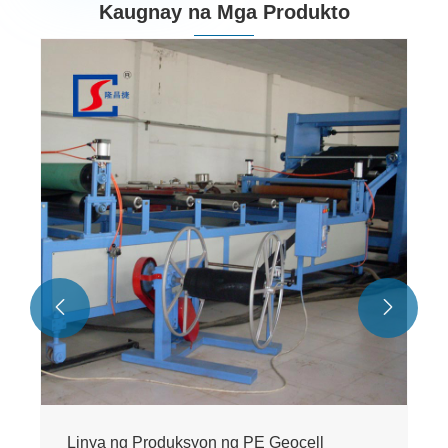
Kaugnay na Mga Produkto
Linya ng Produksyon ng PVC Board
Tingnan ang Higit
Pa >>

