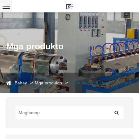
Mga produkto
Bahay
Mga produkto
Linya ng Produksyon ng Lupon