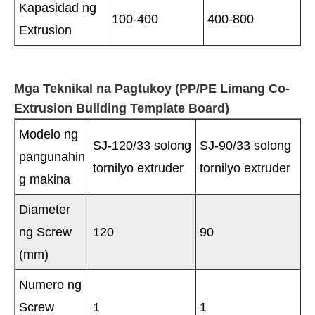
Kapasidad ng
100-400
400-800
Extrusion
Mga Teknikal na Pagtukoy (PP/PE Limang Co-
Extrusion Building Template Board)
Modelo ng
SJ-120/33 solong
SJ-90/33 solong
pangunahin
tornilyo extruder
tornilyo extruder
g makina
Diameter
ng Screw
120
90
(mm)
Numero ng
Screw
1
1