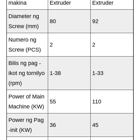
makina
Extruder
Extruder
Diameter ng
80
92
Screw (mm)
Numero ng
2
2
Screw (PCS)
Bilis ng pag -
ikot ng tornilyo
1-38
1-33
(rpm)
Power of Main
55
110
Machine (KW)
Power ng Pag
36
45
-init (KW)