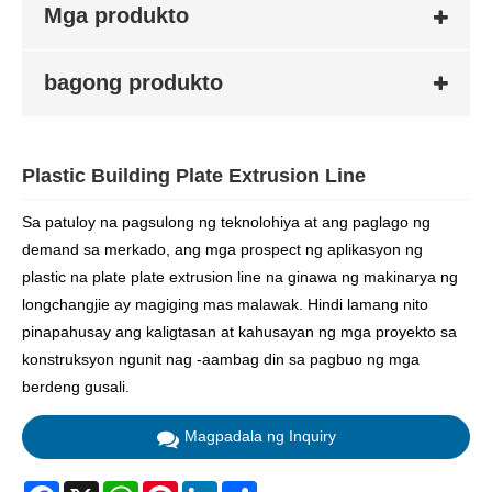
Mga produkto
bagong produkto
Plastic Building Plate Extrusion Line
Sa patuloy na pagsulong ng teknolohiya at ang paglago ng
demand sa merkado, ang mga prospect ng aplikasyon ng
plastic na plate plate extrusion line na ginawa ng makinarya ng
longchangjie ay magiging mas malawak. Hindi lamang nito
pinapahusay ang kaligtasan at kahusayan ng mga proyekto sa
konstruksyon ngunit nag -aambag din sa pagbuo ng mga
berdeng gusali.
Magpadala ng Inquiry
Facebook
X
WhatsApp
Pinterest
LinkedIn
Share