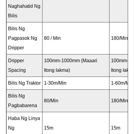
Naghahatid Ng
Bilis
Bilis Ng
Pagpasok Ng
80 / Min
180/min
Dripper
Dripper
100mm-1000mm (Maaari
100mm-10
Spacing
Itong Iakma)
Itong Iakm
Bilis Ng Traktor
1-30m/min
1-60m/min
Bilis Ng
80/min
180/min
Pagbabarena
Haba Ng Linya
Ng
15m
15m