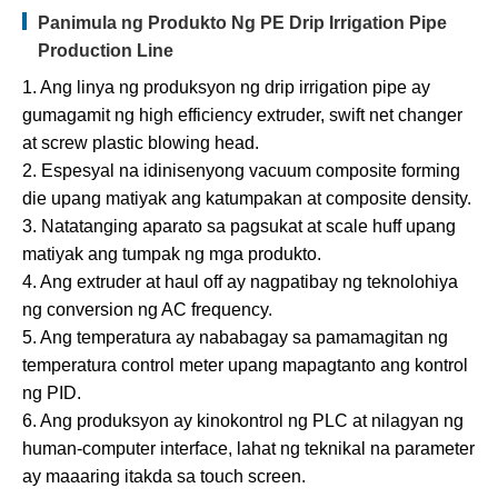
Panimula ng Produkto Ng PE Drip Irrigation Pipe
Production Line
1. Ang linya ng produksyon ng drip irrigation pipe ay
gumagamit ng high efficiency extruder, swift net changer
at screw plastic blowing head.
2. Espesyal na idinisenyong vacuum composite forming
die upang matiyak ang katumpakan at composite density.
3. Natatanging aparato sa pagsukat at scale huff upang
matiyak ang tumpak ng mga produkto.
4. Ang extruder at haul off ay nagpatibay ng teknolohiya
ng conversion ng AC frequency.
5. Ang temperatura ay nababagay sa pamamagitan ng
temperatura control meter upang mapagtanto ang kontrol
ng PID.
6. Ang produksyon ay kinokontrol ng PLC at nilagyan ng
human-computer interface, lahat ng teknikal na parameter
ay maaaring itakda sa touch screen.