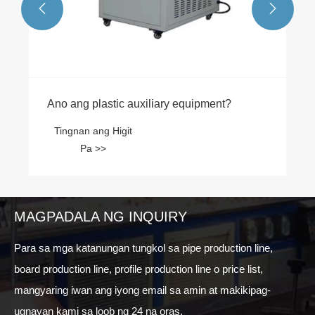


Ano ang plastic auxiliary equipment?
Tingnan ang Higit
Pa >>
MAGPADALA NG INQUIRY
Para sa mga katanungan tungkol sa pipe production line,
board production line, profile production line o price list,
mangyaring iwan ang iyong email sa amin at makikipag-
ugnayan kami sa loob ng 24 na oras.