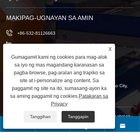
MAKIPAG-UGNAYAN SA AMIN
+86-532-81126663
+86-13969850201
X
Gumagamit kami ng cookies para mag-alok
+86-532-81126661
sa iyo ng mas magandang karanasan sa
info@worldextruder.com
pagba-browse, pag-aralan ang trapiko sa
site at i-personalize ang content. Sa
Nuozhuang, Sanlihe Office, Jiaozhou City, Qingdao City,
paggamit ng site na ito, sumasang-ayon ka
Shandong Province, China
sa aming paggamit ng cookies.
Patakaran sa
Privacy
Copyright © 2024 Qingdao Longchangjie Machinery Co., Ltd. Lahat ng
Tanggihan
Tanggapin




Karapatan ay Nakalaan.
Links
|
Sitemap
|
RSS
|
XML
|
Patakaran sa
Privacy
|