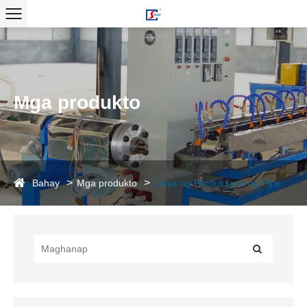
Mga produkto
Bahay
Mga produkto
Linya ng Produksyon ng Pipe