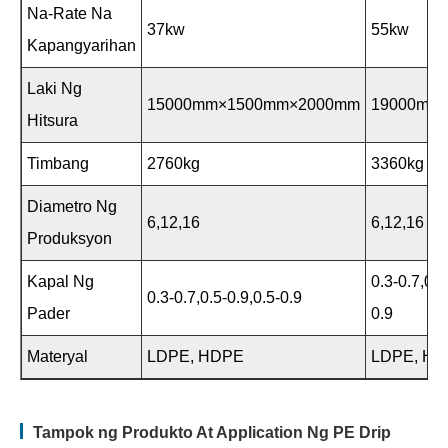
Na-Rate Na
37kw
55kw
Kapangyarihan
Laki Ng
15000mm×1500mm×2000mm
19000mm
Hitsura
Timbang
2760kg
3360kg
Diametro Ng
6,12,16
6,12,16
Produksyon
Kapal Ng
0.3-0.7,0.5
0.3-0.7,0.5-0.9,0.5-0.9
Pader
0.9
Materyal
LDPE, HDPE
LDPE, H
Tampok ng Produkto At Application Ng PE Drip