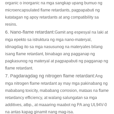
organic o inorganic na mga sangkap upang bumuo ng
microencapsulated flame retardants, pagpapabuti ng
katatagan ng apoy retardants at ang compatibility sa
resins.
6. Nano-flame retardant:
Gamit ang espesyal na laki at
mga epekto sa istruktura ng mga nano-materyal,
idinagdag ito sa mga nasusunog na materyales bilang
isang flame retardant, binabago ang pagganap ng
pagkasunog ng materyal at pagpapabuti ng pagganap ng
flame retardant.
7. Pagdaragdag ng nitrogen flame retardant:
Ang
mga nitrogen flame retardant ay may mga pakinabang ng
mababang toxicity, mababang corrosion, mataas na flame
retardancy efficiency, at walang salungatan sa mga
additives, atbp., at maaaring maabot ng PA ang UL94V-0
na antas kapag ginamit nang mag-isa.