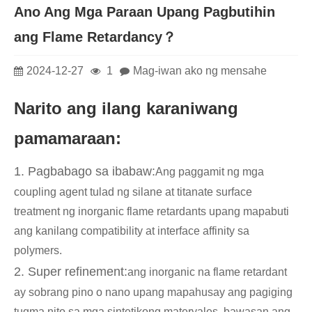
Ano Ang Mga Paraan Upang Pagbutihin
ang Flame Retardancy？
2024-12-27
1
Mag-iwan ako ng mensahe
Narito ang ilang karaniwang
pamamaraan:
1. Pagbabago sa ibabaw:
Ang paggamit ng mga
coupling agent tulad ng silane at titanate surface
treatment ng inorganic flame retardants upang mapabuti
ang kanilang compatibility at interface affinity sa
polymers.
2. Super refinement:
ang inorganic na flame retardant
ay sobrang pino o nano upang mapahusay ang pagiging
tugma nito sa mga sintetikong materyales, bawasan ang