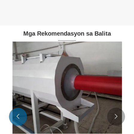
Tingnan ang Higit
Pa >>
Mga Rekomendasyon sa Balita

