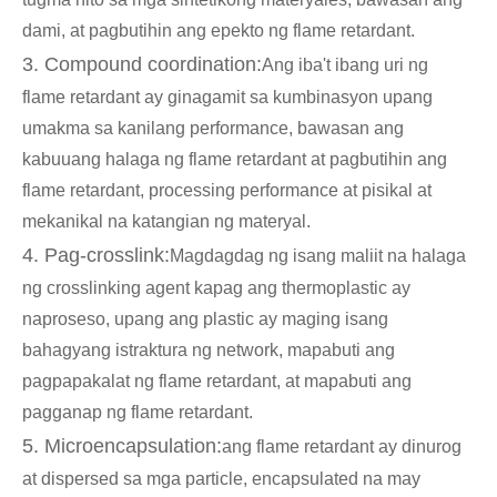
dami, at pagbutihin ang epekto ng flame retardant.
3. Compound coordination:
Ang iba't ibang uri ng
flame retardant ay ginagamit sa kumbinasyon upang
umakma sa kanilang performance, bawasan ang
kabuuang halaga ng flame retardant at pagbutihin ang
flame retardant, processing performance at pisikal at
mekanikal na katangian ng materyal.
4. Pag-crosslink:
Magdagdag ng isang maliit na halaga
ng crosslinking agent kapag ang thermoplastic ay
naproseso, upang ang plastic ay maging isang
bahagyang istraktura ng network, mapabuti ang
pagpapakalat ng flame retardant, at mapabuti ang
pagganap ng flame retardant.
5. Microencapsulation:
ang flame retardant ay dinurog
at dispersed sa mga particle, encapsulated na may