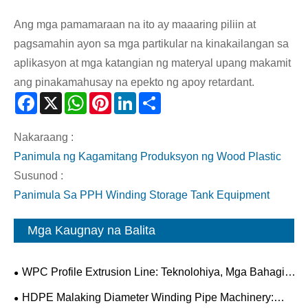
Ang mga pamamaraan na ito ay maaaring piliin at
pagsamahin ayon sa mga partikular na kinakailangan sa
aplikasyon at mga katangian ng materyal upang makamit
ang pinakamahusay na epekto ng apoy retardant.
Facebook
X
WhatsApp
Pinterest
LinkedIn
Share
Nakaraang :
Panimula ng Kagamitang Produksyon ng Wood Plastic
Susunod :
Panimula Sa PPH Winding Storage Tank Equipment
Mga Kaugnay na Balita
WPC Profile Extrusion Line: Teknolohiya, Mga Bahagi
at Pag-optimize ng Proseso
HDPE Malaking Diameter Winding Pipe Machinery: