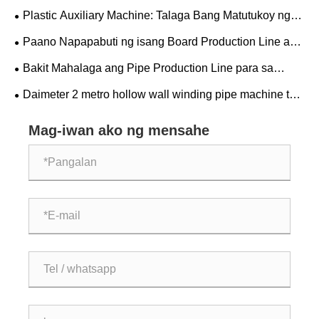
Isang Praktikal na Gabay na may Mga Pangunahing
Plastic Auxiliary Machine: Talaga Bang Matutukoy ng
Parameter
Pangalawang Kagamitan ang Pangunahing Kalidad ng
Paano Napapabuti ng isang Board Production Line ang
Produksyon?
Kahusayan sa Paggawa?
Bakit Mahalaga ang Pipe Production Line para sa
Modern Manufacturing Industries?
Daimeter 2 metro hollow wall winding pipe machine test
ay matagumpayd
Mag-iwan ako ng mensahe