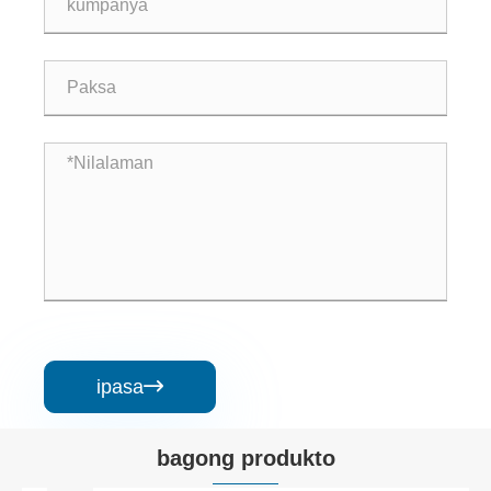
ipasa

bagong produkto