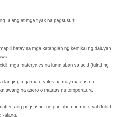
-alang at mga tiyak na pagsusuri:
apili batay sa mga katangian ng kemikal ng daluyan
bawa:
 acid), mga materyales na lumalaban sa acid (tulad ng
 na langis), mga materyales na may mataas na
inakalawang na asero o mataas na temperatura
 matter, ang pagsusuot ng paglaban ng materyal (tulad
g -alang.