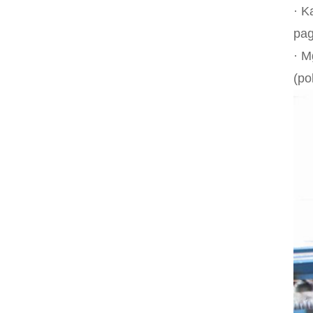
· K
pag
· M
(po