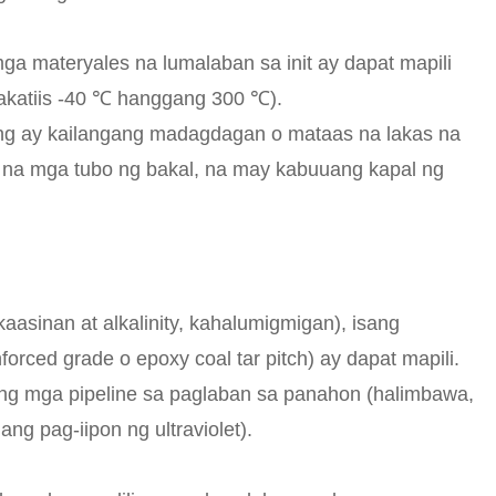
a materyales na lumalaban sa init ay dapat mapili
akatiis -40 ℃ hanggang 300 ℃).
ding ay kailangang madagdagan o mataas na lakas na
on na mga tubo ng bakal, na may kabuuang kapal ng
aasinan at alkalinity, kahalumigmigan), isang
forced grade o epoxy coal tar pitch) ay dapat mapili.
ang mga pipeline sa paglaban sa panahon (halimbawa,
ang pag-iipon ng ultraviolet).