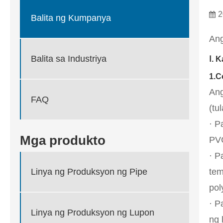
2
Balita ng Kumpanya
Ang
Balita sa Industriya
Ⅰ. 
1.C
Ang
FAQ
(tu
· P
Mga produkto
PVC
· P
tem
Linya ng Produksyon ng Pipe
pol
· P
Linya ng Produksyon ng Lupon
ng 