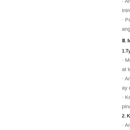
· A
Ini
· P
ang
Ⅲ. 
1.T
· M
at 
· A
ay 
· K
pin
2. 
· A