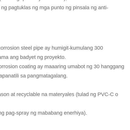
 ng pagtuklas ng mga punto ng pinsala ng anti-
orrosion steel pipe ay humigit-kumulang 300
ama ang badyet ng proyekto.
-corrosion coating ay maaaring umabot ng 30 hanggang
panatili sa pangmatagalang.
son at recyclable na materyales (tulad ng PVC-C o
 ng pag-spray ng mababang enerhiya).