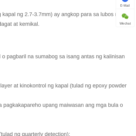
E-Mail
g kapal ng 2.7-3.7mm) ay angkop para sa lubos na
dagat at kemikal.
Wechat
 o pagbaril na sumabog sa isang antas ng kalinisan
layer at kinokontrol ng kapal (tulad ng epoxy powder
n na pagkakapareho upang maiwasan ang mga bula o
(tulad ng quarterly detection);