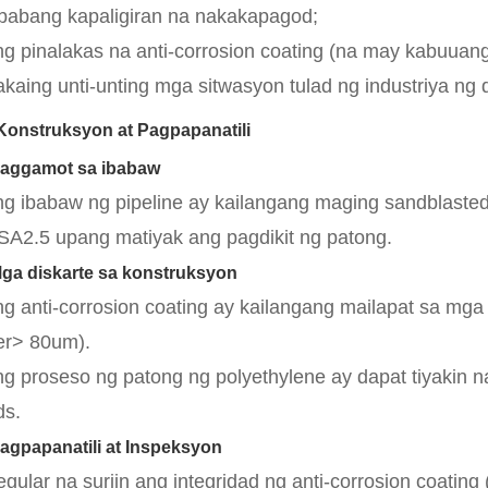
abang kapaligiran na nakakapagod;
ng pinalakas na anti-corrosion coating (na may kabuuan
akaing unti-unting mga sitwasyon tulad ng industriya ng 
Konstruksyon at Pagpapanatili
Paggamot sa ibabaw
ng ibabaw ng pipeline ay kailangang maging sandblasted
SA2.5 upang matiyak ang pagdikit ng patong.
Mga diskarte sa konstruksyon
ng anti-corrosion coating ay kailangang mailapat sa mga 
er> 80um).
ng proseso ng patong ng polyethylene ay dapat tiyaki
ds.
Pagpapanatili at Inspeksyon
egular na suriin ang integridad ng anti-corrosion coating 