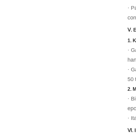
· P
cor
Ⅴ. 
1. 
· G
han
· G
50 
2. 
· B
epo
· I
Ⅵ. 