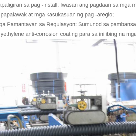
apaligiran sa pag -install: Iwasan ang pagdaan sa mga
papalawak at mga kasukasuan ng pag -areglo;
ga Pamantayan sa Regulasyon: Sumunod sa pambansa
lyethylene anti-corrosion coating para sa inilibing na mga