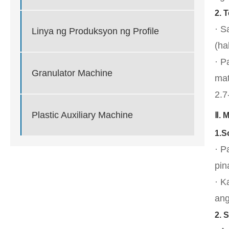
2. 
· S
Linya ng Produksyon ng Profile
(ha
· P
Granulator Machine
mat
2.7
Plastic Auxiliary Machine
Ⅱ. 
1.So
· P
pin
· K
ang
2. 