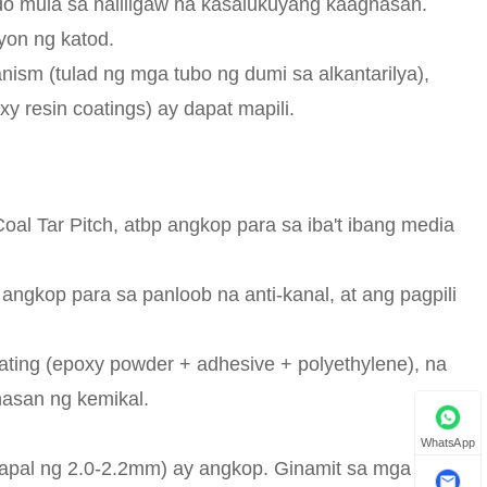
ado mula sa naliligaw na kasalukuyang kaagnasan.
yon ng katod.
ism (tulad ng mga tubo ng dumi sa alkantarilya),
y resin coatings) ay dapat mapili.
al Tar Pitch, atbp angkop para sa iba't ibang media
angkop para sa panloob na anti-kanal, at ang pagpili
oating (epoxy powder + adhesive + polyethylene), na
asan ng kemikal.
WhatsApp
 kapal ng 2.0-2.2mm) ay angkop. Ginamit sa mga