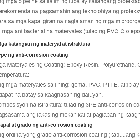
ng mga pipeline sa ilalim ng lupa ay kailangang protekt
rerekomenda na pagsamahin ang teknolohiya ng proteks
ara sa mga kapaligiran na naglalaman ng mga microorgan
 mga antibacterial na materyales (tulad ng PVC-C o epox
Mga katangian ng materyal at istraktura
ype ng anti-corrosion coating
ga Materyales ng Coating: Epoxy Resin, Polyurethane, Co
temperatura:
ng mga materyales sa lining: goma, PVC, PTFE, atbp ay 
dapat na batay sa kaagnasan ng daluyan.
omposisyon na istraktura: tulad ng 3PE anti-corrosion c
agsasama ang lakas ng mekanikal at paglaban ng kaagn
Kapal at grado ng anti-corrosion coating
ng ordinaryong grade anti-corrosion coating (kabuuang