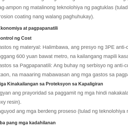
ag-ampon ng matalinong teknolohiya ng pagtuklas (tulad
rosion coating nang walang paghuhukay).
Ekonomiya at pagpapanatili
Kontrol ng Cost
astos ng materyal: Halimbawa, ang presyo ng 3PE anti-c
ggang 600 yuan bawat metro, na kailangang mapili kas
astos sa Pagpapanatili: Ang buhay ng serbisyo ng anti
taon, na maaaring mabawasan ang mga gastos sa pagpa
Mga Kinakailangan sa Proteksyon sa Kapaligiran
igyan ang prayoridad sa paggamit ng mga hindi nakakala
xy resin).
taguyod ang mga berdeng proseso (tulad ng teknolohiya
Iba pang mga kadahilanan