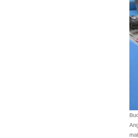
Bu
Ang
mat