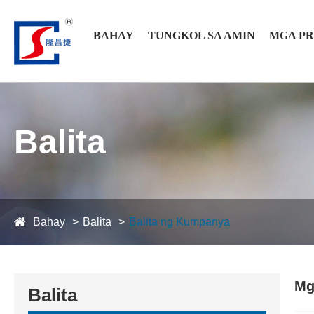
BAHAY
TUNGKOL SA AMIN
MGA P
Balita
Bahay
Balita
Balita ng Kumpanya
Mg
Balita