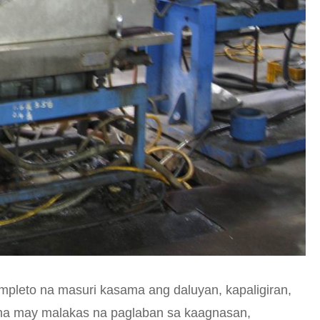
umpleto na masuri kasama ang daluyan, kapaligiran,
na may malakas na paglaban sa kaagnasan,