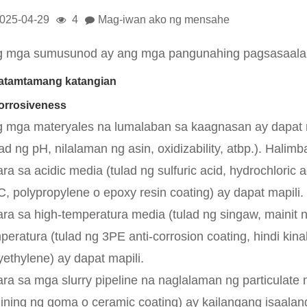
025-04-29
4
Mag-iwan ako ng mensahe
 mga sumusunod ay ang mga pangunahing pagsasaalang 
Katamtamang katangian
orrosiveness
 mga materyales na lumalaban sa kaagnasan ay dapat m
lad ng pH, nilalaman ng asin, oxidizability, atbp.). Halim
ara sa acidic media (tulad ng sulfuric acid, hydrochloric
, polypropylene o epoxy resin coating) ay dapat mapili.
ara sa high-temperatura media (tulad ng singaw, mainit
peratura (tulad ng 3PE anti-corrosion coating, hindi k
yethylene) ay dapat mapili.
ara sa mga slurry pipeline na naglalaman ng particulate
lining ng goma o ceramic coating) ay kailangang isaalan