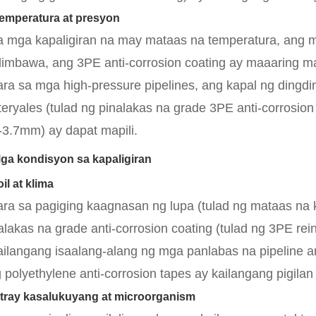
Temperatura at presyon
a mga kapaligiran na may mataas na temperatura, ang mg
limbawa, ang 3PE anti-corrosion coating ay maaaring m
ara sa mga high-pressure pipelines, ang kapal ng ding
eryales (tulad ng pinalakas na grade 3PE anti-corrosi
-3.7mm) ay dapat mapili.
Mga kondisyon sa kapaligiran
il at klima
ara sa pagiging kaagnasan ng lupa (tulad ng mataas na k
alakas na grade anti-corrosion coating (tulad ng 3PE rein
ailangang isaalang-alang ng mga panlabas na pipeline 
 polyethylene anti-corrosion tapes ay kailangang pigilan 
Stray kasalukuyang at microorganism