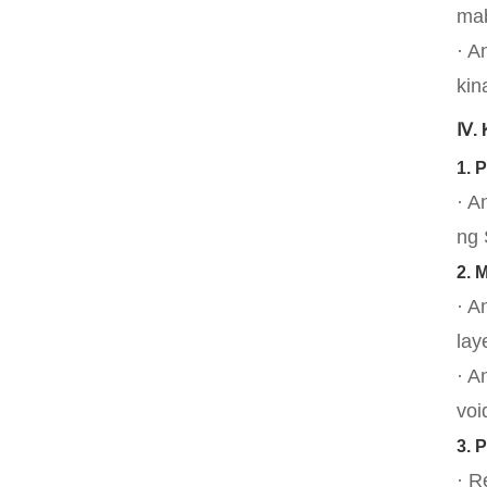
mab
· A
kin
Ⅳ. 
1. 
· A
ng 
2. 
· A
lay
· A
voi
3. 
· R