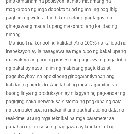
pinakamainam na posisyon, at mas malamang na
magkaroon ng mga depekto tulad ng maling pag-ibig,
paglihis ng weld at hindi kumpletong pagtagos, na
ginagawang madali upang makontrol ang kalidad ng
hinang.
· Mahigpit na kontrol ng kalidad: Ang 100% na kalidad ng
inspeksyon ay isinasagawa sa mga tubo ng bakal upang
matiyak na ang buong proseso ng paggawa ng mga tubo
ng bakal ay nasa ilalim ng mabisang pagtuklas at
pagsubaybay, na epektibong ginagarantiyahan ang
kalidad ng produkto. Ang lahat ng mga kagamitan sa
buong linya ng produksyon ay nilagyan ng pag-andar ng
pagiging naka-network sa sistema ng pagkuha ng data
ng computer upang makamit ang paghahatid ng data ng
real-time, at ang mga teknikal na mga parameter sa
panahon ng proseso ng paggawa ay kinokontrol ng