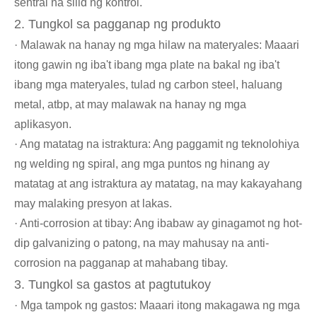
sentral na silid ng kontrol.
2. Tungkol sa pagganap ng produkto
· Malawak na hanay ng mga hilaw na materyales: Maaari
itong gawin ng iba't ibang mga plate na bakal ng iba't
ibang mga materyales, tulad ng carbon steel, haluang
metal, atbp, at may malawak na hanay ng mga
aplikasyon.
· Ang matatag na istraktura: Ang paggamit ng teknolohiya
ng welding ng spiral, ang mga puntos ng hinang ay
matatag at ang istraktura ay matatag, na may kakayahang
may malaking presyon at lakas.
· Anti-corrosion at tibay: Ang ibabaw ay ginagamot ng hot-
dip galvanizing o patong, na may mahusay na anti-
corrosion na pagganap at mahabang tibay.
3. Tungkol sa gastos at pagtutukoy
· Mga tampok ng gastos: Maaari itong makagawa ng mga