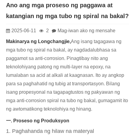
Ano ang mga proseso ng paggawa at
katangian ng mga tubo ng spiral na bakal?
2025-06-11
2
Mag-iwan ako ng mensahe
Makinarya ng Longchangjie,
Ang isang tagagawa ng
mga tubo ng spiral na bakal, ay nagdadalubhasa sa
paggamot sa anti-corrosion. Pinagtibay nito ang
teknolohiyang patong ng multi-layer na epoxy, na
lumalaban sa acid at alkali at kaagnasan. Ito ay angkop
para sa paghahatid ng tubig at transportasyon. Bilang
isang propesyonal na tagapagtustos ng pakyawan ng
mga anti-corrosion spiral na tubo ng bakal, gumagamit ito
ng awtomatikong teknolohiya ng hinang.
一. Proseso ng Produksyon
1. Paghahanda ng hilaw na materyal