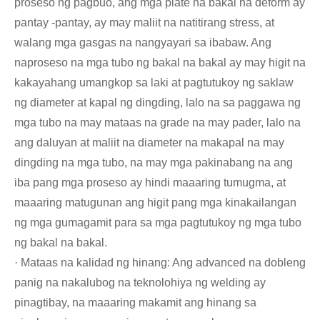
proseso ng pagbuo, ang mga plate na bakal na deform ay
pantay -pantay, ay may maliit na natitirang stress, at
walang mga gasgas na nangyayari sa ibabaw. Ang
naproseso na mga tubo ng bakal na bakal ay may higit na
kakayahang umangkop sa laki at pagtutukoy ng saklaw
ng diameter at kapal ng dingding, lalo na sa paggawa ng
mga tubo na may mataas na grade na may pader, lalo na
ang daluyan at maliit na diameter na makapal na may
dingding na mga tubo, na may mga pakinabang na ang
iba pang mga proseso ay hindi maaaring tumugma, at
maaaring matugunan ang higit pang mga kinakailangan
ng mga gumagamit para sa mga pagtutukoy ng mga tubo
ng bakal na bakal.
· Mataas na kalidad ng hinang: Ang advanced na dobleng
panig na nakalubog na teknolohiya ng welding ay
pinagtibay, na maaaring makamit ang hinang sa