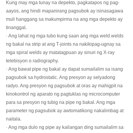
Kung may mga tunay na depekto, pagkatapos ng pag-
aayos, ang hindi mapanirang pagsubok ay isinasagawa
muli hanggang sa makumpirma na ang mga depekto ay
tinanggal.
· Ang lahat ng mga tubo kung saan ang mga weld welds
ng bakal na strip at ang T-joints na nakikipag-ugnay sa
mga spiral welds ay matatagpuan ay sinuri ng X-ray
telebisyon o radiography.
· Ang bawat pipe ng bakal ay dapat sumailalim sa isang
pagsubok sa hydrostatic. Ang presyon ay selyadong
radyo. Ang presyon ng pagsubok at oras ay mahigpit na
kinokontrol ng aparato ng pagtuklas ng microcomputer
para sa presyon ng tubig na pipe ng bakal. Ang mga
parameter ng pagsubok ay awtomatikong nakalimbag at
naitala.
· Ang mga dulo ng pipe ay kailangan ding sumailalim sa