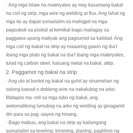
· Ang mga hilaw na materyales ay may kasamang bakal
na coil ng strip, mga wire ng welding at flux. Ang lahat ng
mga ito ay dapat sumailalim sa mahigpit na mga
pagsubok sa pisikal at kemikal bago mailagay sa
paggawa upang matiyak ang pagsunod sa kalidad. Ang
mga coil ng bakal na strip ay maaaring gawin ng iba't
ibang mga plato ng bakal na iba't ibang mga materyales,
tulad ng carbon steel, haluang metal na bakal, atbp.
2. Paggamot ng bakal na strip
· Ang ulo at buntot ng bakal na guhit ay sinamahan ng
solong kawad o dobleng wire na nakalubog na arko.
Matapos ma -roll sa mga tubo ng bakal, ang
awtomatikong lumubog na arko ng welding ay ginagamit
din para sa pag -aayos ng hinang.
· Bago mabuo, ang bakal na strip ay kailangang
sumailalim sa leveling, trimming, planing, paglilinis ng