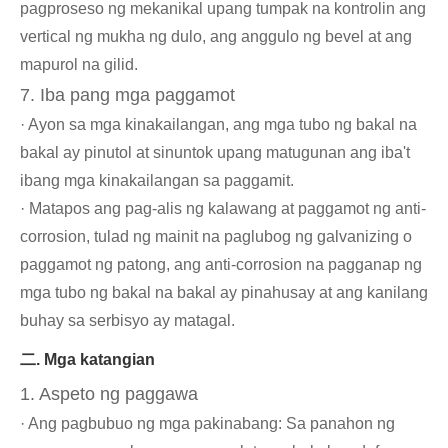
pagproseso ng mekanikal upang tumpak na kontrolin ang
vertical ng mukha ng dulo, ang anggulo ng bevel at ang
mapurol na gilid.
7. Iba pang mga paggamot
· Ayon sa mga kinakailangan, ang mga tubo ng bakal na
bakal ay pinutol at sinuntok upang matugunan ang iba't
ibang mga kinakailangan sa paggamit.
· Matapos ang pag-alis ng kalawang at paggamot ng anti-
corrosion, tulad ng mainit na paglubog ng galvanizing o
paggamot ng patong, ang anti-corrosion na pagganap ng
mga tubo ng bakal na bakal ay pinahusay at ang kanilang
buhay sa serbisyo ay matagal.
二. Mga katangian
1. Aspeto ng paggawa
· Ang pagbubuo ng mga pakinabang: Sa panahon ng