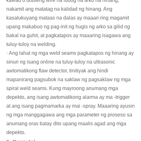
kawad o dobleng wire na lubog na arko na hinang,
nakamit ang matatag na kalidad ng hinang. Ang
kasalukuyang mataas na dalas ay maaari ring magamit
upang makabuo ng pag-init ng hugis ng arko sa gilid ng
bakal na guhit, at pagkatapos ay maaaring isagawa ang
tuluy-tuloy na welding.
· Ang lahat ng mga weld seams pagkatapos ng hinang ay
sinuri ng isang online na tuluy-tuloy na ultrasonic
awtomatikong flaw detector, tinitiyak ang hindi
mapanirang pagsubok na saklaw ng pagsaklaw ng mga
spiral weld seams. Kung mayroong anumang mga
depekto, ang isang awtomatikong alarma ay ma -trigger
at ang isang pagmamarka ay mai -spray. Maaaring ayusin
ng mga manggagawa ang mga parameter ng proseso sa
anumang oras batay dito upang maalis agad ang mga
depekto.