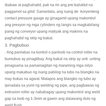
ibabaw at paghahatid, pati na rin ang pre-baluktot na
paggamot sa gilid. Samantala, ang isang de -koryenteng
contact pressure gauge ay ginagamit upang makontrol
ang presyon ng mga cylinders ng langis sa magkabilang
panig ng conveyor upang matiyak ang makinis na
paghahatid ng strip ng bakal.
3. Pagbubuo
· Ang panlabas na kontrol o panloob na control roller na
bumubuo ay pinagtibay. Ang bakal na strip ay unti -unting
pinagsama sa pamamagitan ng maraming mga rolyo
upang makabuo ng isang pabilog na tubo na blangko na
may bukas na agwat. Matapos ang blangko ng tubo ay
ipinadala sa yunit ng welding ng pipe, ang pagbawas ng
extrusion roller ay nababagay upang makontrol ang weld
gap sa loob ng 1-3mm at gawin ang dalawang dulo ng
weld flush.