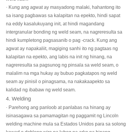
· Kung ang agwat ay masyadong malaki, hahantong ito
sa isang pagbawas sa kalapitan na epekto, hindi sapat
na eddy kasalukuyang init, at hindi magandang
intergranular bonding ng weld seam, na nagreresulta sa
hindi kumpletong pagsasanib o pag -crack. Kung ang
agwat ay napakaliit, magiging sanhi ito ng pagtaas ng
kalapitan na epekto, ang labis na init ng hinang, na
nagreresulta sa pagsunog ng pinsala sa weld seam, o
malalim na mga hukay ay bubuo pagkatapos ng weld
seam ay pinisil o pinagsama, na nakakaapekto sa
kalidad ng ibabaw ng weld seam.
4. Welding
· Parehong ang panloob at panlabas na hinang ay
isinasagawa sa pamamagitan ng paggamit ng Lincoln
welding machine mula sa Estados Unidos para sa solong