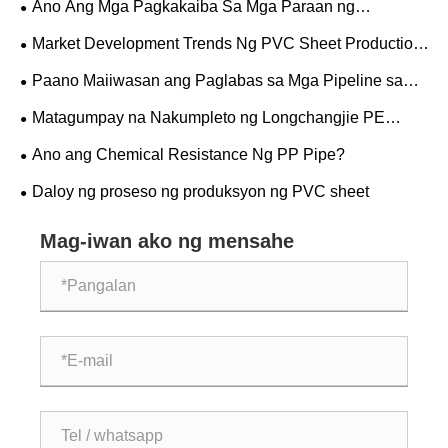
Ano Ang Mga Pagkakaiba Sa Mga Paraan ng
Koneksyon sa Pagitan ng PP At PVC Pipes?
Market Development Trends Ng PVC Sheet Production
Lines
Paano Maiiwasan ang Paglabas sa Mga Pipeline sa
Labas?
Matagumpay na Nakumpleto ng Longchangjie PE
Solid-wall Spiral-wound Pipe ang Trial Run!!!
Ano ang Chemical Resistance Ng PP Pipe?
Daloy ng proseso ng produksyon ng PVC sheet
Mag-iwan ako ng mensahe