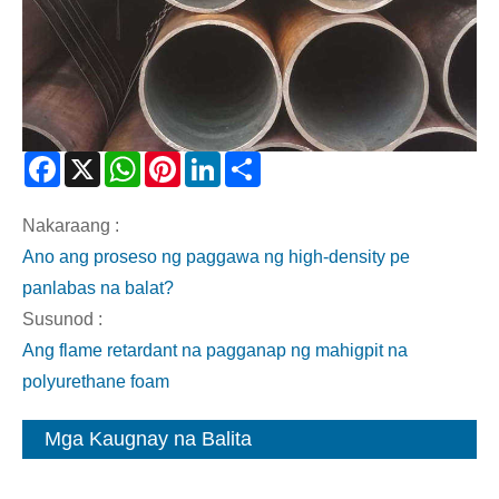
Facebook
X
WhatsApp
Pinterest
LinkedIn
Share
Nakaraang :
Ano ang proseso ng paggawa ng high-density pe
panlabas na balat?
Susunod :
Ang flame retardant na pagganap ng mahigpit na
polyurethane foam
Mga Kaugnay na Balita