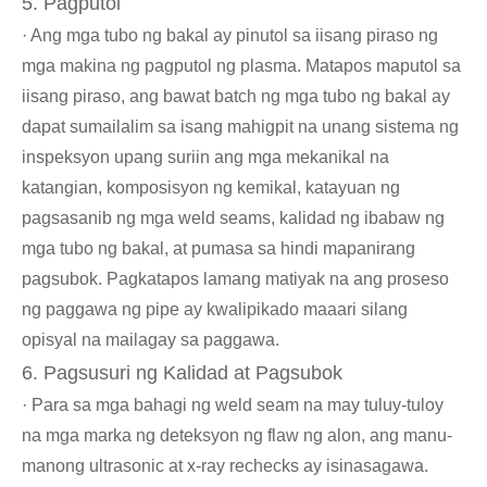
5. Pagputol
· Ang mga tubo ng bakal ay pinutol sa iisang piraso ng
mga makina ng pagputol ng plasma. Matapos maputol sa
iisang piraso, ang bawat batch ng mga tubo ng bakal ay
dapat sumailalim sa isang mahigpit na unang sistema ng
inspeksyon upang suriin ang mga mekanikal na
katangian, komposisyon ng kemikal, katayuan ng
pagsasanib ng mga weld seams, kalidad ng ibabaw ng
mga tubo ng bakal, at pumasa sa hindi mapanirang
pagsubok. Pagkatapos lamang matiyak na ang proseso
ng paggawa ng pipe ay kwalipikado maaari silang
opisyal na mailagay sa paggawa.
6. Pagsusuri ng Kalidad at Pagsubok
· Para sa mga bahagi ng weld seam na may tuluy-tuloy
na mga marka ng deteksyon ng flaw ng alon, ang manu-
manong ultrasonic at x-ray rechecks ay isinasagawa.