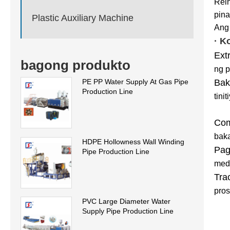
Rein
pina
Plastic Auxiliary Machine
Ang 
· K
Ext
bagong produkto
ng p
Bak
PE PP Water Supply At Gas Pipe
Production Line
tini
Com
baka
HDPE Hollowness Wall Winding
Pag
Pipe Production Line
med
Tra
pro
PVC Large Diameter Water
Supply Pipe Production Line