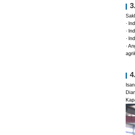
3
Sakl
· In
· In
· In
· An
agri
4
Isan
Dia
Kap