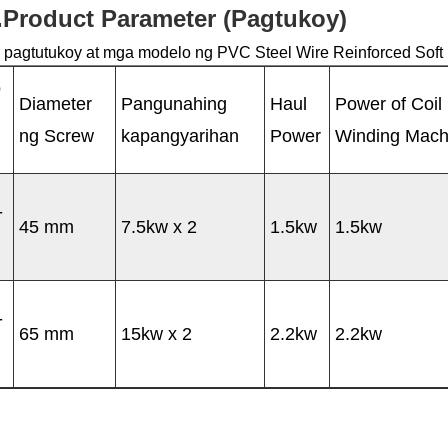
.Product Parameter (Pagtukoy)
pagtutukoy at mga modelo ng PVC Steel Wire Reinforced Soft 
o
Diameter
Pangunahing
Haul
Power of Coil
l
ng Screw
kapangyarihan
Power
Winding Mach
-
45 mm
7.5kw x 2
1.5kw
1.5kw
-
65 mm
15kw x 2
2.2kw
2.2kw