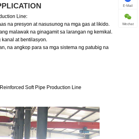
PPLICATION
E-Mail
duction Line:
aas na presyon at nasusunog na mga gas at likido.
Wechat
awang malawak na ginagamit sa larangan ng kemikal.
 kanal at bentilasyon.
san, na angkop para sa mga sistema ng patubig na
Reinforced Soft Pipe Production Line