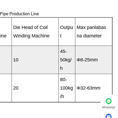
Pipe Production Line
Die Head of Coil
Outpu
Max panlabas
ine
Winding Machine
t
na diameter
45-
10
50kg/
Φ8-25mm
h
80-
20
100kg
Φ32-63mm
/h
WhatsApp