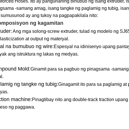
forced Hoses. Ito ay pangunahing binubuo ng isang extruder, 
gsama -samang amag, isang tangke ng paglamig ng tubig, isang
sumusunod ay ang tukoy na pagpapakilala nito:
omposisyon ng kagamitan
ruder
: Ang mga solong-screw extruder, tulad ng modelo ng SJ6
lasticization at output ng materyal.
al na bumubuo ng wire:
Espesyal na idinisenyo upang pantay
tiyak ang istruktura ng lakas ng medyas.
pound Mold:
Ginamit para sa pagbuo ng pinagsama -samang i
l.
lamig ng tangke ng tubig:
Ginagamit ito para sa paglamig a
yas.
ction machine:
Pinagtibay nito ang double-track traction upa
seso ng paggawa.