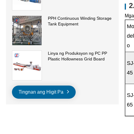
2
Mga 
PPH Continuous Winding Storage
Tank Equipment
M
de
o
Linya ng Produksyon ng PC PP
Plastic Hollowness Grid Board
SJ
45
Tingnan ang Higit Pa
SJ
65