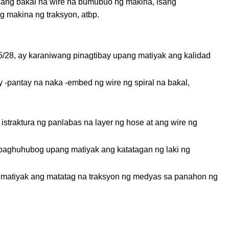
isang bakal na wire na bumubuo ng makina, isang
 makina ng traksyon, atbp.
5/28, ay karaniwang pinagtibay upang matiyak ang kalidad
 -pantay na naka -embed ng wire ng spiral na bakal,
straktura ng panlabas na layer ng hose at ang wire ng
t paghuhubog upang matiyak ang katatagan ng laki ng
ng matiyak ang matatag na traksyon ng medyas sa panahon ng