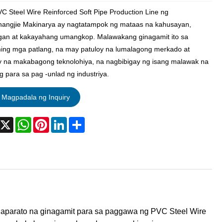
C Steel Wire Reinforced Soft Pipe Production Line ng
angjie Makinarya ay nagtatampok ng mataas na kahusayan,
gan at kakayahang umangkop. Malawakang ginagamit ito sa
ng mga patlang, na may patuloy na lumalagong merkado at
y na makabagong teknolohiya, na nagbibigay ng isang malawak na
 para sa pag -unlad ng industriya.
Magpadala ng Inquiry
acebook
X
WhatsApp
Pinterest
LinkedIn
Share
g aparato na ginagamit para sa paggawa ng PVC Steel Wire