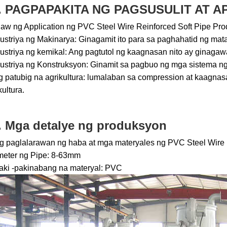
. PAGPAPAKITA NG PAGSUSULIT AT A
aw ng Application ng PVC Steel Wire Reinforced Soft Pipe Pro
dustriya ng Makinarya: Ginagamit ito para sa paghahatid ng mat
dustriya ng kemikal: Ang pagtutol ng kaagnasan nito ay ginag
dustriya ng Konstruksyon: Ginamit sa pagbuo ng mga sistema ng
g patubig na agrikultura: lumalaban sa compression at kaagna
kultura.
. Mga detalye ng produksyon
g paglalarawan ng haba at mga materyales ng PVC Steel Wire 
meter ng Pipe: 8-63mm
aki -pakinabang na materyal: PVC