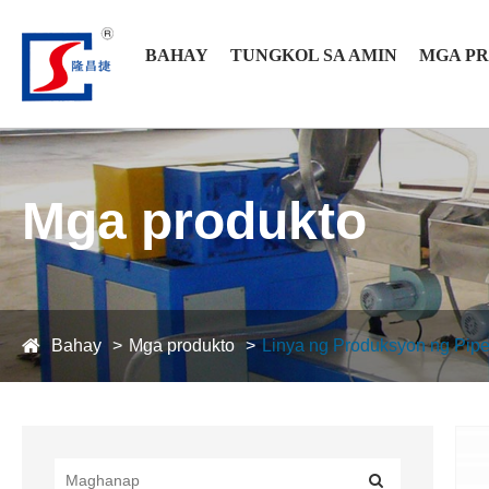
BAHAY
TUNGKOL SA AMIN
MGA P
Mga produkto
Bahay
Mga produkto
Linya ng Produksyon ng Pip