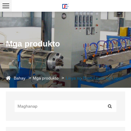
Mga produkto
Bahay
Mga produkto
Linya ng Produksyon ng Lupon