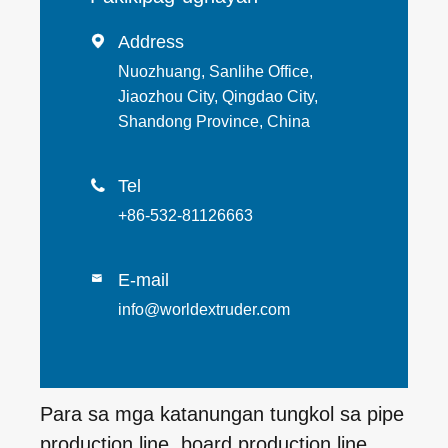
Address

Nuozhuang, Sanlihe Office,
Jiaozhou City, Qingdao City,
Shandong Province, China
Tel

+86-532-81126663
E-mail

info@worldextruder.com
Para sa mga katanungan tungkol sa pipe
production line, board production line,