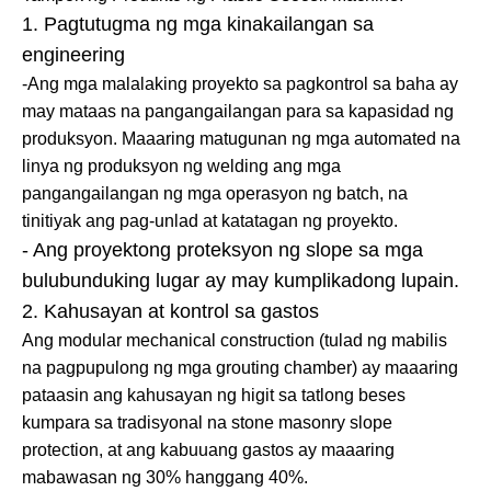
1. Pagtutugma ng mga kinakailangan sa
engineering
-Ang mga malalaking proyekto sa pagkontrol sa baha ay
may mataas na pangangailangan para sa kapasidad ng
produksyon. Maaaring matugunan ng mga automated na
linya ng produksyon ng welding ang mga
pangangailangan ng mga operasyon ng batch, na
tinitiyak ang pag-unlad at katatagan ng proyekto.
- Ang proyektong proteksyon ng slope sa mga
bulubunduking lugar ay may kumplikadong lupain.
2. Kahusayan at kontrol sa gastos
Ang modular mechanical construction (tulad ng mabilis
na pagpupulong ng mga grouting chamber) ay maaaring
pataasin ang kahusayan ng higit sa tatlong beses
kumpara sa tradisyonal na stone masonry slope
protection, at ang kabuuang gastos ay maaaring
mabawasan ng 30% hanggang 40%.