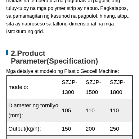
mataas na temperatura na pagtunaw at pagpilit, ang
tuluy-tuloy na mga polymer strip ay nabuo. Pagkatapos,
sa pamamagitan ng kasunod na pagputol, hinang, atbp.,
sila ay naproseso sa tatlong-dimensional na mga
istraktura ng grid.
2.Product
Parameter(Specification)
Mga detalye at modelo ng Plastic Geocell Machine:
SZJP-
SZJP-
SZJP-
modelo:
1300
1500
1800
Diameter ng tornilyo
105
110
110
(mm):
Output(kg/h):
150
200
250