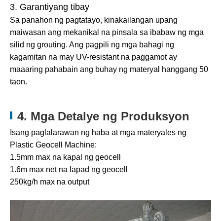
3. Garantiyang tibay
Sa panahon ng pagtatayo, kinakailangan upang
maiwasan ang mekanikal na pinsala sa ibabaw ng mga
silid ng grouting. Ang pagpili ng mga bahagi ng
kagamitan na may UV-resistant na paggamot ay
maaaring pahabain ang buhay ng materyal hanggang 50
taon.
4. Mga Detalye ng Produksyon
Isang paglalarawan ng haba at mga materyales ng
Plastic Geocell Machine:
1.5mm max na kapal ng geocell
1.6m max net na lapad ng geocell
250kg/h max na output