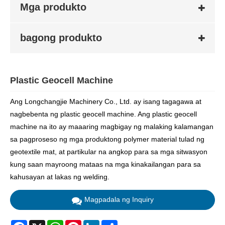
Mga produkto
bagong produkto
Plastic Geocell Machine
Ang Longchangjie Machinery Co., Ltd. ay isang tagagawa at
nagbebenta ng plastic geocell machine. Ang plastic geocell
machine na ito ay maaaring magbigay ng malaking kalamangan
sa pagproseso ng mga produktong polymer material tulad ng
geotextile mat, at partikular na angkop para sa mga sitwasyon
kung saan mayroong mataas na mga kinakailangan para sa
kahusayan at lakas ng welding.
Magpadala ng Inquiry
Facebook
X
WhatsApp
Pinterest
LinkedIn
Share